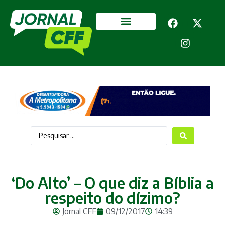
Segurança Pública
Mais categorias
‘Do Alto’ – O que diz a Bíblia a
respeito do dízimo?
Jornal CFF
09/12/2017
14:39