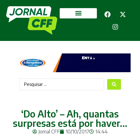
Segurança Pública
Mais categorias
‘Do Alto’ – Ah, quantas
surpresas está por haver…
Jornal CFF
10/10/2017
14:44