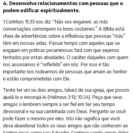
4. Desenvolva relacionamentos com pessoas que o
podem edificar espiritualmente.
1 Coríntios 15:33 nos diz: “Não vos enganeis: as más
conversações corrompem os bons costumes.” A Bíblia está
cheia de advertências sobre a influência que pessoas “más”
têm em nossas vidas. Passar tempo com aqueles que se
engajam em práticas pecaminosas fará com que sejamos
tentados por estas atividades. O caráter daqueles com quem
nos associamos é “refletido” em nós. Por isso é tão
importante nos rodearmos de pessoas que amam ao Senhor
e estão comprometidas com Ele.
Tente ter um ou dois amigos, talvez de sua igreja, que possm
ajudá-lo e encorajá-lo (Hebreus 3:13; 10:24). Peça que seus
amigos o lembrem sempre a ser fiel em ter seu tempo
devocional e na sua caminhada com Deus. Pergunte se você
pode fazer o mesmo por eles. Isto não significa que você
deva abandonar todos os seus amigos que não conhecem ao
Senhor Jesus como seu Salvador. Continue sendo amigo deles