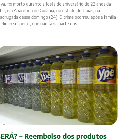
ilva, foi morto durante a festa de aniversário de 22 anos da
ilha, em Aparecida de Goiânia, no estado de Goiás, na
adrugada desse domingo (24). O crime ocorreu após a família
edir ao suspeito, que não fazia parte dos
SERÁ? – Reembolso dos produtos