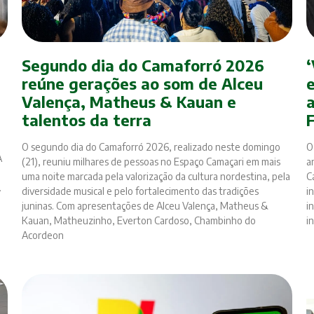
Segundo dia do Camaforró 2026
‘
reúne gerações ao som de Alceu
Valença, Matheus & Kauan e
talentos da terra
l
O segundo dia do Camaforró 2026, realizado neste domingo
O
A
(21), reuniu milhares de pessoas no Espaço Camaçari em mais
a
uma noite marcada pela valorização da cultura nordestina, pela
C
.
diversidade musical e pelo fortalecimento das tradições
i
juninas. Com apresentações de Alceu Valença, Matheus &
i
Kauan, Matheuzinho, Everton Cardoso, Chambinho do
i
Acordeon