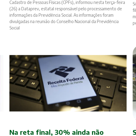
Cadastro de Pessoas Físicas (CPFs), informou nesta terça-feira
S
(26) a Dataprev, estatal responsável pelo processamento de
f
informações da Previdência Social. As informações foram
m
divulgadas na reunião do Conselho Nacional da Previdência
p
Social
Na reta final, 30% ainda não