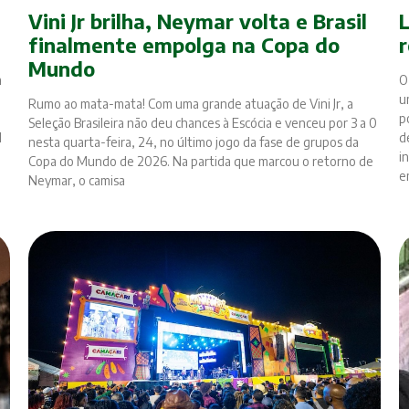
Vini Jr brilha, Neymar volta e Brasil
finalmente empolga na Copa do
r
Mundo
a
O
u
Rumo ao mata-mata! Com uma grande atuação de Vini Jr, a
p
Seleção Brasileira não deu chances à Escócia e venceu por 3 a 0
l
d
nesta quarta-feira, 24, no último jogo da fase de grupos da
i
Copa do Mundo de 2026. Na partida que marcou o retorno de
e
Neymar, o camisa