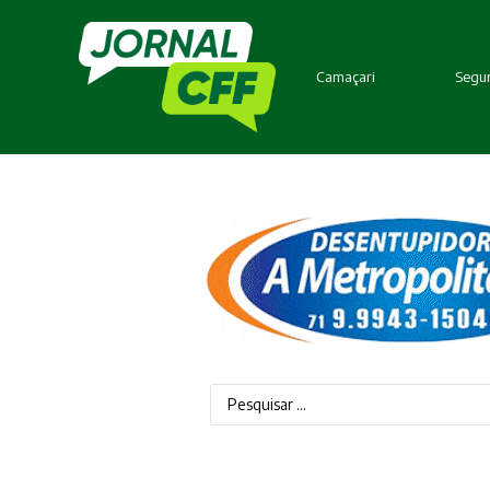
Camaçari
Segur