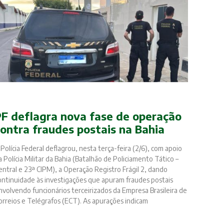
PF deflagra nova fase de operação
contra fraudes postais na Bahia
 Polícia Federal deflagrou, nesta terça-feira (2/6), com apoio
a Polícia Militar da Bahia (Batalhão de Policiamento Tático –
entral e 23ª CIPM), a Operação Registro Frágil 2, dando
ontinuidade às investigações que apuram fraudes postais
nvolvendo funcionários terceirizados da Empresa Brasileira de
orreios e Telégrafos (ECT). As apurações indicam