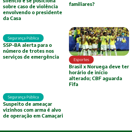
silêncio e se posiciona
familiares?
sobre caso de violência
envolvendo o presidente
da Casa
Segurança Pública
SSP-BA alerta para o
número de trotes nos
serviços de emergência
Esportes
Brasil x Noruega deve ter
horário de início
alterado; CBF aguarda
Fifa
Segurança Pública
Suspeito de ameaçar
vizinhos com arma é alvo
de operação em Camaçari