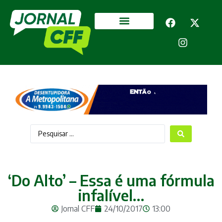
Segurança Pública
Mais categorias
‘Do Alto’ – Essa é uma fórmula
infalível…
Jornal CFF
24/10/2017
13:00