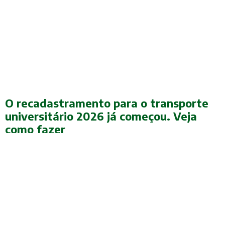
O recadastramento para o transporte
universitário 2026 já começou. Veja
como fazer
O recadastramento para os estudantes beneficiários do Programa de
Transporte Social, Técnico e Universitário (TSTU) da Prefeitura de
Camaçari já começou. O processo de renovação do cadastro para
concessão do benefício começou nesta quinta-feira e segue até o dia
20 de março, conforme dados divulgados no Edital de Convocação n.º