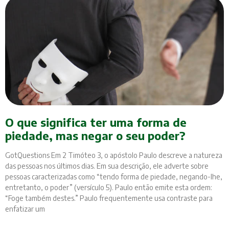
O que significa ter uma forma de
piedade, mas negar o seu poder?
GotQuestions Em 2 Timóteo 3, o apóstolo Paulo descreve a natureza
das pessoas nos últimos dias. Em sua descrição, ele adverte sobre
pessoas caracterizadas como “tendo forma de piedade, negando-lhe,
entretanto, o poder” (versículo 5). Paulo então emite esta ordem:
“Foge também destes.” Paulo frequentemente usa contraste para
enfatizar um