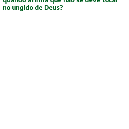
no ungido de Deus?
GotQuestions A ordem de não tocar nos ungidos de Deus é
encontrada em dois lugares nas Escrituras: “Não toquem nos meus
ungidos, nem maltratem os meus profetas” (1 Crônicas 16:22; Salmo
105:15). Essas passagens às vezes são usadas nos círculos pentecostais
e carismáticos para defender certos pregadores de críticas. Os