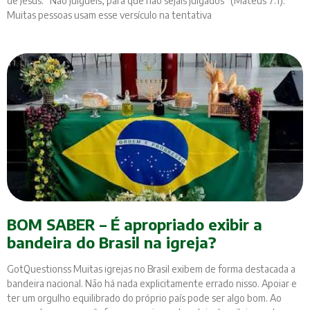
de Jesus: “Não julgueis, para que não sejais julgados” (Mateus 7:1).
Muitas pessoas usam esse versículo na tentativa
BOM SABER – É apropriado exibir a
bandeira do Brasil na igreja?
GotQuestionss Muitas igrejas no Brasil exibem de forma destacada a
bandeira nacional. Não há nada explicitamente errado nisso. Apoiar e
ter um orgulho equilibrado do próprio país pode ser algo bom. Ao