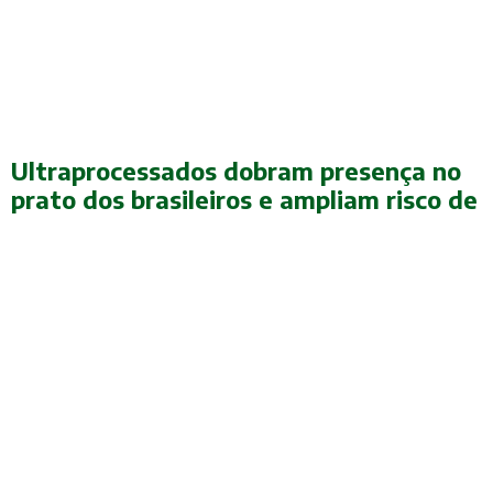
Ultraprocessados dobram presença no
prato dos brasileiros e ampliam risco de
doenças crônicas, aponta série da
Lancet
A alimentação dos brasileiros mudou de forma profunda nas últimas
décadas. E para pior. A participação dos chamados ultraprocessados na
dieta nacional mais que dobrou desde os anos 80, passando de 10%
para 23% das calorias consumidas. O alerta vem de uma série de
artigos publicados nesta terça-feira (18) na