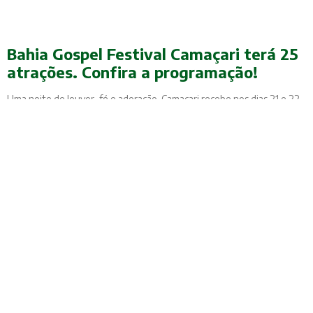
Bahia Gospel Festival Camaçari terá 25
atrações. Confira a programação!
Uma noite de louvor, fé e adoração. Camaçari recebe nos dias 21 e 22
de novembro, um dos maiores eventos estaduais de música gospel da
Bahia, o Bahia Gospel Festival Camaçari 2025. Com nomes de peso da
música gospel brasileira e atrações locais, o festival é promovido pelo
Governo do