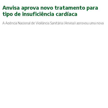
Anvisa aprova novo tratamento para
tipo de insuficiência cardíaca
A Agência Nacional de Vigilância Sanitária (Anvisa) aprovou uma nova
indicação terapêutica para a finerenona, medicamento da Bayer,
ampliando seu uso para pacientes com um tipo específico de
insuficiência cardíaca. A decisão representa um avanço no tratamento
de uma condição que afeta milhões de pessoas em todo o mundo e