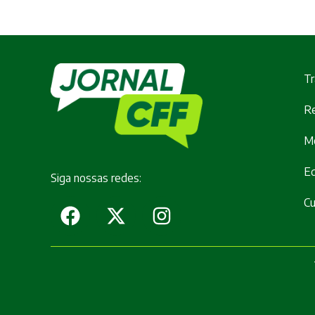
Tr
Re
M
E
Siga nossas redes:
Cu