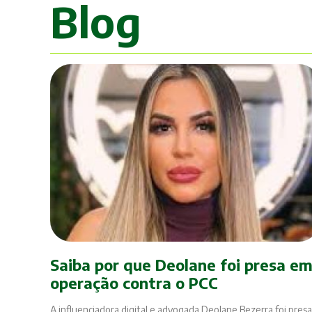
Blog
Saiba por que Deolane foi presa e
operação contra o PCC
A influenciadora digital e advogada Deolane Bezerra foi presa