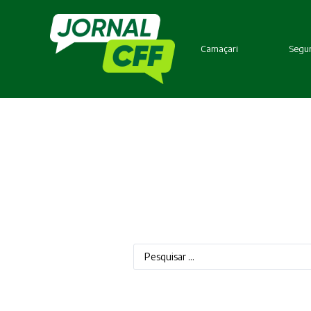
Camaçari
Segur