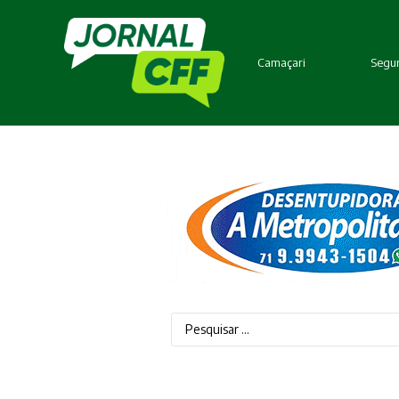
Camaçari
Segur