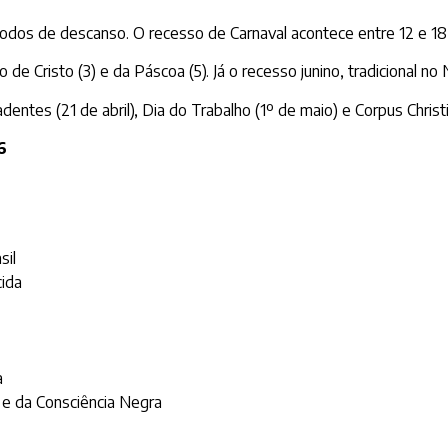
dos de descanso. O recesso de Carnaval acontece entre 12 e 18 de
de Cristo (3) e da Páscoa (5). Já o recesso junino, tradicional no 
entes (21 de abril), Dia do Trabalho (1º de maio) e Corpus Christi
6
sil
cida
a
 e da Consciência Negra