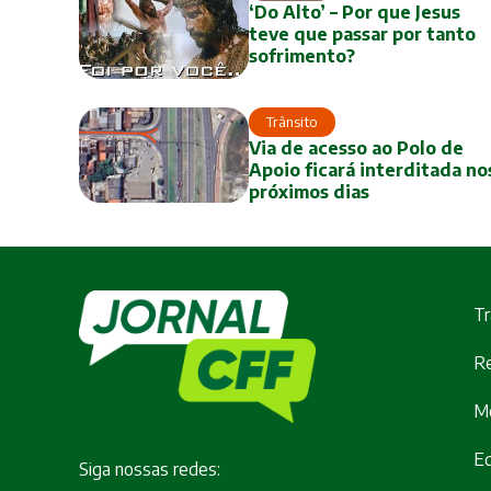
‘Do Alto’ – Por que Jesus
teve que passar por tanto
sofrimento?
Trânsito
Via de acesso ao Polo de
Apoio ficará interditada no
próximos dias
Tr
Re
M
E
Siga nossas redes: