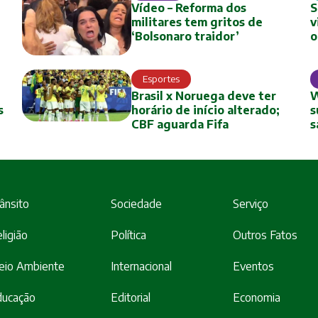
Vídeo – Reforma dos
S
militares tem gritos de
v
‘Bolsonaro traidor’
o
Esportes
Brasil x Noruega deve ter
W
s
horário de início alterado;
s
CBF aguarda Fifa
s
ânsito
Sociedade
Serviço
ligião
Política
Outros Fatos
eio Ambiente
Internacional
Eventos
ducação
Editorial
Economia