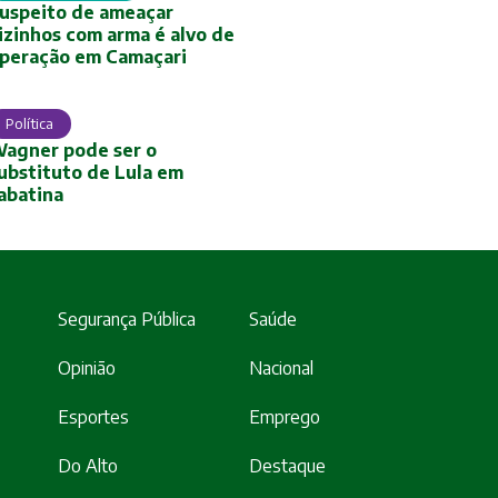
uspeito de ameaçar
izinhos com arma é alvo de
peração em Camaçari
Política
agner pode ser o
ubstituto de Lula em
abatina
Segurança Pública
Saúde
Opinião
Nacional
Esportes
Emprego
Do Alto
Destaque