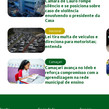
Câmara de Lauro rompe
silêncio e se posiciona sobre
caso de violência
envolvendo o presidente da
Casa
Nacional
Lei tira multa de veículos e
direciona para motoristas;
entenda
Camaçari
Camaçari avança no Ideb e
reforça compromisso com a
aprendizagem na rede
municipal de ensino