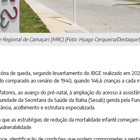
 Regional de Camaçari (MRC) (Foto: Hyago Cerqueira/Destaque1
jetória de queda, segundo levantamento do IBGE realizado em 2024
o comparado ao cenário de 1940, quando 146,6 crianças a cada m
fatores, ao avanço do pré-natal, à ampliação do acesso à assistê
unidade da Secretaria da Saúde da Bahia (Sesab) gerida pela Fun
ncia, acolhimento e estrutura especializada.
ca que as estratégias de redução da mortalidade infantil começa
ulnerabilidade.
coce, identificação de condições que podem comprometer a gesta