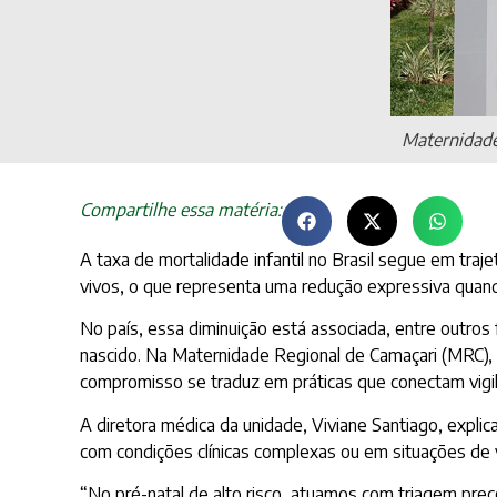
Maternidade
Compartilhe essa matéria:
A taxa de mortalidade infantil no Brasil segue em tra
vivos, o que representa uma redução expressiva quand
No país, essa diminuição está associada, entre outros 
nascido. Na Maternidade Regional de Camaçari (MRC), 
compromisso se traduz em práticas que conectam vigilâ
A diretora médica da unidade, Viviane Santiago, expli
com condições clínicas complexas ou em situações de v
“No pré-natal de alto risco, atuamos com triagem pre