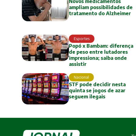
Novos medicamentos
ampliam possibilidades de
tratamento do Alzheimer
Esportes
Popó x Bambam: diferença
de peso entre lutadores
impressiona; saiba onde
assistir
Nacional
STF pode decidir nesta
quinta se jogos de azar
seguem ilegais