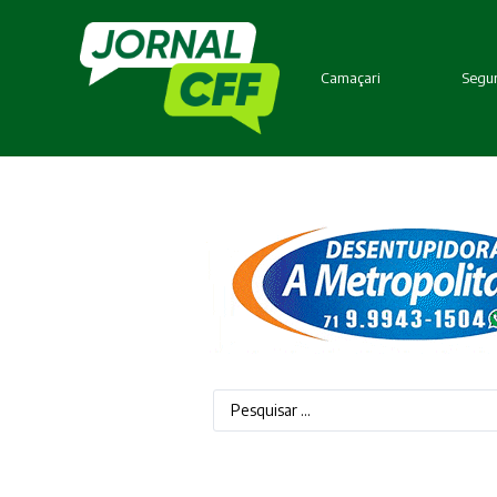
Camaçari
Segur