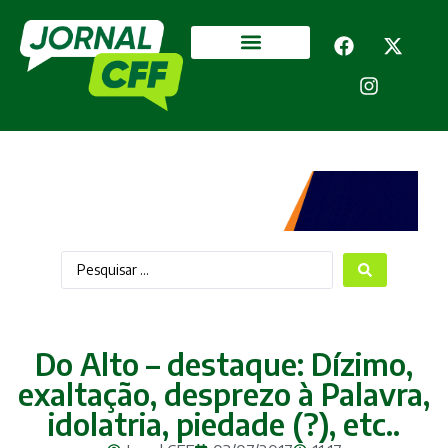
Segurança Pública
Mais categorias
Do Alto – destaque: Dízimo,
exaltação, desprezo à Palavra,
idolatria, piedade (?), etc..