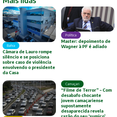
Mais lidas
Política
Master: depoimento de
Bahia
Wagner à PF é adiado
Câmara de Lauro rompe
silêncio e se posiciona
sobre caso de violência
envolvendo o presidente
da Casa
Camaçari
“Filme de Terror” – Com
desabafo chocante
jovem camaçariense
supostamente
desaparecida revela
razão do seu ‘sumiço’