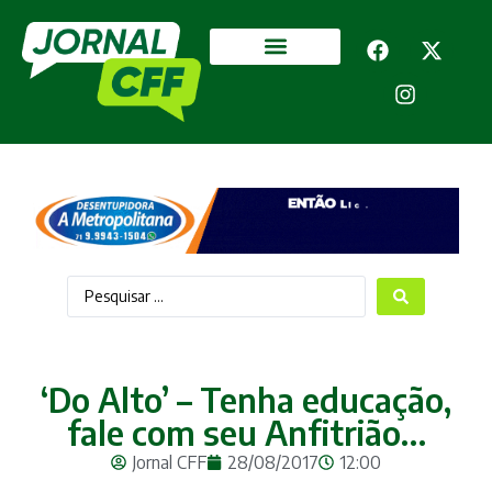
Segurança Pública
Mais categorias
‘Do Alto’ – Tenha educação,
fale com seu Anfitrião…
Jornal CFF
28/08/2017
12:00