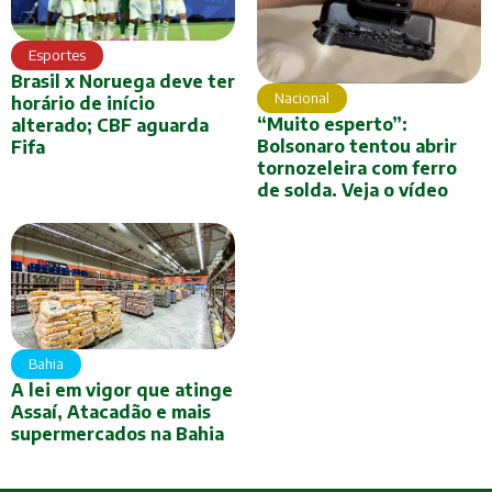
Esportes
Brasil x Noruega deve ter
Nacional
horário de início
“Muito esperto”:
alterado; CBF aguarda
Bolsonaro tentou abrir
Fifa
tornozeleira com ferro
de solda. Veja o vídeo
Bahia
A lei em vigor que atinge
Assaí, Atacadão e mais
supermercados na Bahia