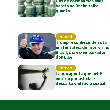
Gás de cozinha fica mais
barato na Bahia; saiba
quanto
Nacional
Trump reconhece derrota
em tentativa de intervir no
Brasil, diz ex-embaixador
dos EUA
Nacional
Laudo aponta que bebê
morreu por asfixia e
descarta violência sexual