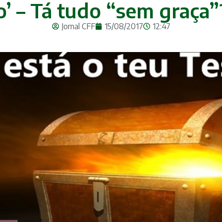
o’ – Tá tudo “sem graç
Jornal CFF
15/08/2017
12:47