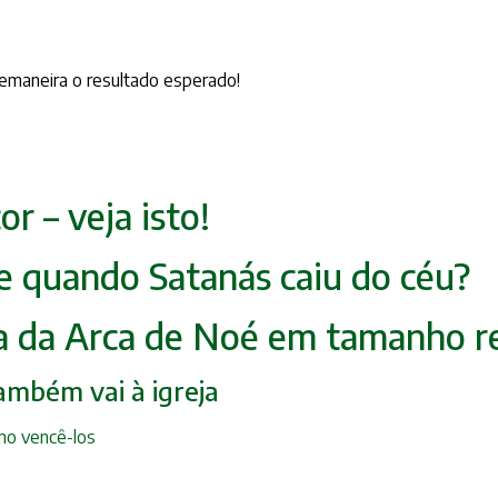
bremaneira o resultado esperado!
r – veja isto!
 e quando Satanás caiu do céu?
ica da Arca de Noé em tamanho r
também vai à igreja
omo vencê-los