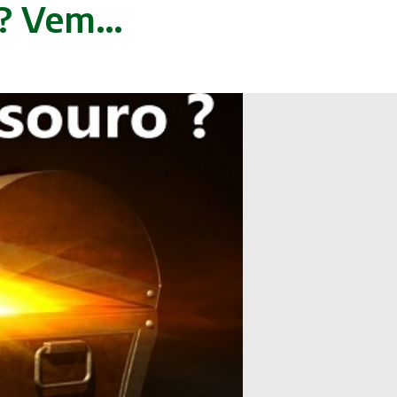
a”? Vem…