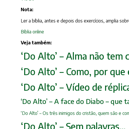
Nota:
Ler a bíblia, antes e depois dos exercícios, amplia so
Bíblia online
Veja também:
‘Do Alto’ – Alma não tem co
‘Do Alto’ – Como, por que
‘Do Alto’ – Vídeo de répl
‘Do Alto’ – A face do Diabo – que 
‘Do Alto’ – Os três inimigos do cristão, quem são e c
‘Do Alto’ – Sem palavras…