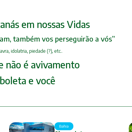
tanás em nossas Vidas
iram, também vos perseguirão a vós”
a, idolatria, piedade (?), etc..
ue não é avivamento
rboleta e você
Bahia