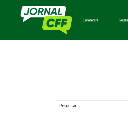
Camaçari
Segur