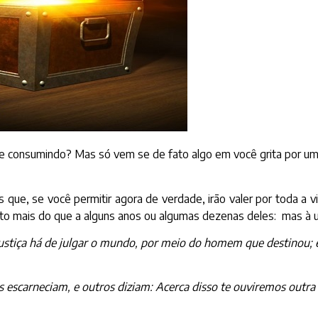
 te consumindo? Mas só vem se de fato algo em você grita por um
que, se você permitir agora de verdade, irão valer por toda a vid
ito mais do que a alguns anos ou algumas dezenas deles: mas à u
iça há de julgar o mundo, por meio do homem que destinou; e d
 escarneciam, e outros diziam: Acerca disso te ouviremos outra 