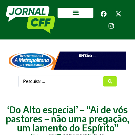
Segurança Pública
Mais categorias
‘Do Alto especial’ – “Ai de vós
pastores – não uma pregação,
um lamento do Espírito”