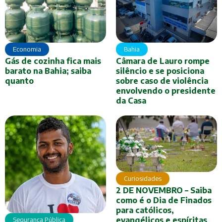
Economia
Bahia
Gás de cozinha fica mais
Câmara de Lauro rompe
barato na Bahia; saiba
silêncio e se posiciona
quanto
sobre caso de violência
envolvendo o presidente
da Casa
Curiosidades
2 DE NOVEMBRO – Saiba
como é o Dia de Finados
para católicos,
evangélicos e espíritas
Segurança Pública