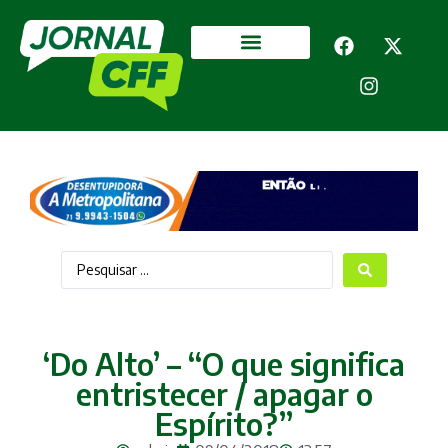
Segurança Pública
Mais categorias
‘Do Alto’ – “O que significa
entristecer / apagar o
Espírito?”