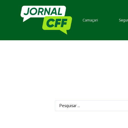
Camaçari
Segur