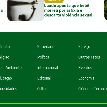
Laudo aponta que bebê
ra
morreu por asfixia e
descarta violência sexual
ânsito
Sociedade
Serviço
ligião
Política
Outros Fatos
eio Ambiente
Internacional
Eventos
ducação
Editorial
Economia
riosidades
Cultura
Ciência e Tecnolo