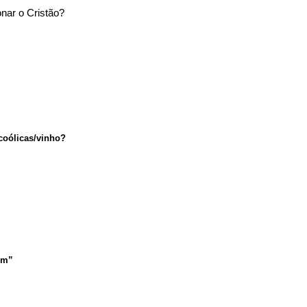
nar o Cristão?
lcoólicas/vinho?
em”