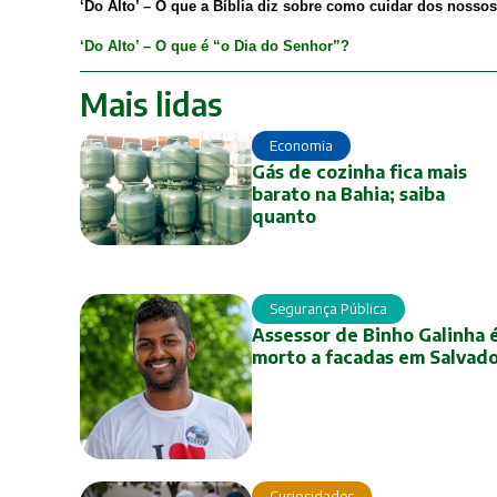
‘Do Alto’ – O que a Bíblia diz sobre como cuidar dos nosso
‘Do Alto’ – O que é “o Dia do Senhor”?
Mais lidas
Economia
Gás de cozinha fica mais
barato na Bahia; saiba
quanto
Segurança Pública
Assessor de Binho Galinha 
morto a facadas em Salvad
Curiosidades