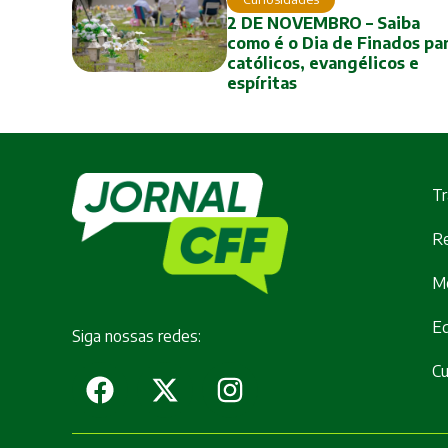
2 DE NOVEMBRO – Saiba
como é o Dia de Finados pa
católicos, evangélicos e
espíritas
Tr
Re
M
E
Siga nossas redes:
Cu