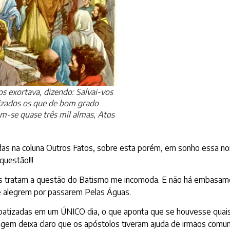
 os exortava, dizendo: Salvai-vos
tizados os que de bom grado
am-se quase três mil almas, Atos
 na coluna Outros Fatos, sobre esta porém, em sonho essa noi
questão!!!
s tratam a questão do Batismo me incomoda. E não há embasamen
se alegrem por passarem Pelas Águas.
batizadas em um ÚNICO dia, o que aponta que se houvesse quaisq
sagem deixa claro que os apóstolos tiveram ajuda de irmãos com