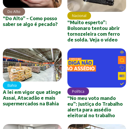
Do Alto
Nacional
“Do Alto” – Como posso
“Muito esperto”:
saber se algo é pecado?
Bolsonaro tentou abrir
tornozeleira com ferro
de solda. Veja o vídeo
Bahia
Política
A lei em vigor que atinge
Assaí, Atacadão e mais
“No meu voto mando
supermercados na Bahia
eu”: Justiça do Trabalho
alerta para assédio
eleitoral no trabalho