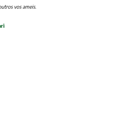
utros vos ameis.
ri