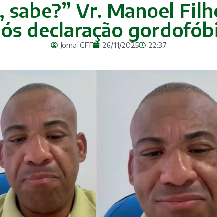
sabe?” Vr. Manoel Filho
ós declaração gordofób
Jornal CFF
26/11/2025
22:37