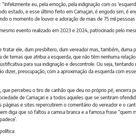
o: “Infelizmente eu, pela emoção, pela indignação com os ‘esque
do estado, e esse último feito em Camaçari, é engodo sim, é en
ando o momento de louvor e adoração de mais de 75 mil pessoas q
 o mesmo evento realizado em 2023 e 2024, patrocinado pelo me
e tratar ele, dum presbítero, dum vereador mas, também, duma 
ta de temas que atribui a esquerda, que não têm nenhuma relaçã
stificativa para sua indignação e descontrole. Ou seja, tentando
ão dizer, preocupação, com a aproximação da esquerda com esse pú
que percebeu o tiro de canhão que deu no próprio pé, encerra p
sociedade de Camaçari e a todos aqueles que se sentiram ofendidos
as páginas e sites repercutirem o comentário do vereador e o ca
 quem diga que só faltou a camisa branca e a famosa frase “quem 
padece’.
lítica: