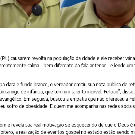
PL) causarem revolta na população da cidade e ele receber várias c
arentemente calma – bem diferente da fala anterior – e lendo um 
a clara e fundo branco, o vereador emitiu sua nota pública de re
migo de infância, que tem um talento incrível, Felipão”, disse,
evangélico. Em seguida, buscou a empatia que não ofereceu a Fel
ue eu sofro de obesidade. E quem me acompanha nas redes sociais 
o tom e revela sua real motivação se esquecendo de que o Deus é
tero, a realização de eventos gospel no estado estão sendo mot