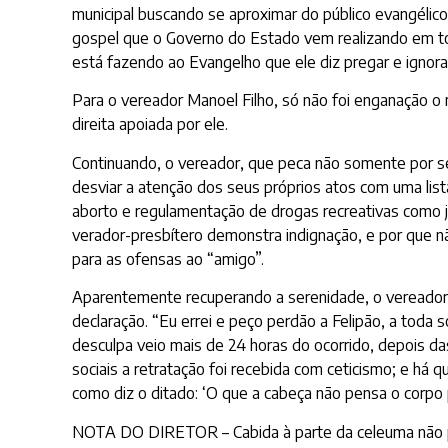
municipal buscando se aproximar do público evangélic
gospel que o Governo do Estado vem realizando em to
está fazendo ao Evangelho que ele diz pregar e ignor
Para o vereador Manoel Filho, só não foi enganação
direita apoiada por ele.
Continuando, o vereador, que peca não somente por s
desviar a atenção dos seus próprios atos com uma lis
aborto e regulamentação de drogas recreativas como ju
verador-presbítero demonstra indignação, e por que n
para as ofensas ao “amigo”.
Aparentemente recuperando a serenidade, o vereador, 
declaração. “Eu errei e peço perdão a Felipão, a toda 
desculpa veio mais de 24 horas do ocorrido, depois d
sociais a retratação foi recebida com ceticismo; e há
como diz o ditado: ‘O que a cabeça não pensa o corpo 
NOTA DO DIRETOR – Cabida à parte da celeuma não po