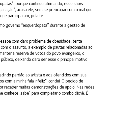
rdopatas’- porque continuo afirmando, esse show
ganação”, acusa ele, sem se preocupar com o mal que
ue participaram, pela fé.
smo governo “esquerdopata” durante a gestão de
pessoa com claro problema de obesidade, tenta
o com o assunto, a exemplo de pautas relacionadas ao
 manter a reserva de votos do povo evangélico, o
blico, deixando claro ser esse o principal motivo
edindo perdão ao artista e aos ofendidos com sua
 com a minha fala infeliz”, conclui. O pedido de
ntor receber muitas demonstrações de apoio. Nas redes
me conhece, sabe” para completar o combo clichê. É