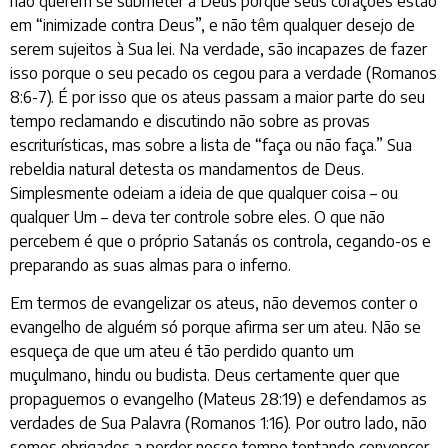
não querem se submeter a Deus porque seus corações estão
em “inimizade contra Deus”, e não têm qualquer desejo de
serem sujeitos à Sua lei. Na verdade, são incapazes de fazer
isso porque o seu pecado os cegou para a verdade (Romanos
8:6-7). É por isso que os ateus passam a maior parte do seu
tempo reclamando e discutindo não sobre as provas
escriturísticas, mas sobre a lista de “faça ou não faça.” Sua
rebeldia natural detesta os mandamentos de Deus.
Simplesmente odeiam a ideia de que qualquer coisa – ou
qualquer Um – deva ter controle sobre eles. O que não
percebem é que o próprio Satanás os controla, cegando-os e
preparando as suas almas para o inferno.
Em termos de evangelizar os ateus, não devemos conter o
evangelho de alguém só porque afirma ser um ateu. Não se
esqueça de que um ateu é tão perdido quanto um
muçulmano, hindu ou budista. Deus certamente quer que
propaguemos o evangelho (Mateus 28:19) e defendamos as
verdades de Sua Palavra (Romanos 1:16). Por outro lado, não
somos obrigados a perder nosso tempo tentando convencer