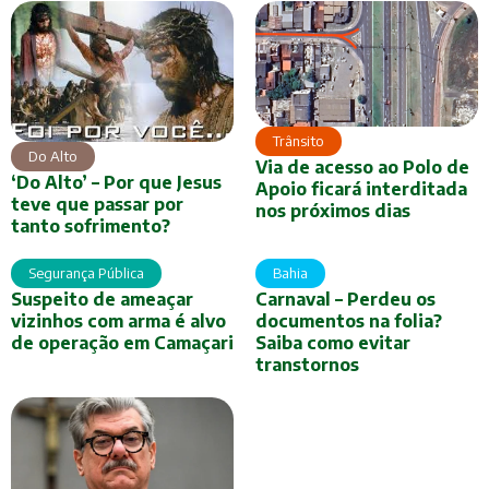
Trânsito
Do Alto
Via de acesso ao Polo de
‘Do Alto’ – Por que Jesus
Apoio ficará interditada
teve que passar por
nos próximos dias
tanto sofrimento?
Segurança Pública
Bahia
Suspeito de ameaçar
Carnaval – Perdeu os
vizinhos com arma é alvo
documentos na folia?
de operação em Camaçari
Saiba como evitar
transtornos