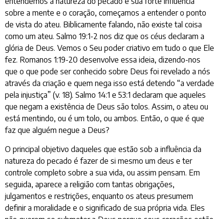
entendemos a natureza do pecado e sua forte influência
sobre a mente e o coração, começamos a entender o ponto
de vista do ateu. Biblicamente falando, não existe tal coisa
como um ateu. Salmo 19:1-2 nos diz que os céus declaram a
glória de Deus. Vemos o Seu poder criativo em tudo o que Ele
fez. Romanos 1:19-20 desenvolve essa ideia, dizendo-nos
que o que pode ser conhecido sobre Deus foi revelado a nós
através da criação e quem nega isso está detendo “a verdade
pela injustiça” (v. 18). Salmo 14:1 e 53:1 declaram que aqueles
que negam a existência de Deus são tolos. Assim, o ateu ou
está mentindo, ou é um tolo, ou ambos. Então, o que é que
faz que alguém negue a Deus?
O principal objetivo daqueles que estão sob a influência da
natureza do pecado é fazer de si mesmo um deus e ter
controle completo sobre a sua vida, ou assim pensam. Em
seguida, aparece a religião com tantas obrigações,
julgamentos e restrições, enquanto os ateus presumem
definir a moralidade e o significado de sua própria vida. Eles