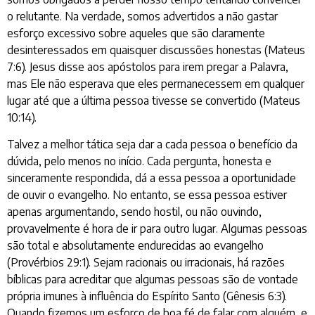
o relutante. Na verdade, somos advertidos a não gastar
esforço excessivo sobre aqueles que são claramente
desinteressados em quaisquer discussões honestas (Mateus
7:6). Jesus disse aos apóstolos para irem pregar a Palavra,
mas Ele não esperava que eles permanecessem em qualquer
lugar até que a última pessoa tivesse se convertido (Mateus
10:14).
Talvez a melhor tática seja dar a cada pessoa o benefício da
dúvida, pelo menos no início. Cada pergunta, honesta e
sinceramente respondida, dá a essa pessoa a oportunidade
de ouvir o evangelho. No entanto, se essa pessoa estiver
apenas argumentando, sendo hostil, ou não ouvindo,
provavelmente é hora de ir para outro lugar. Algumas pessoas
são total e absolutamente endurecidas ao evangelho
(Provérbios 29:1). Sejam racionais ou irracionais, há razões
bíblicas para acreditar que algumas pessoas são de vontade
própria imunes à influência do Espírito Santo (Gênesis 6:3).
Quando fizemos um esforço de boa fé de falar com alguém, e