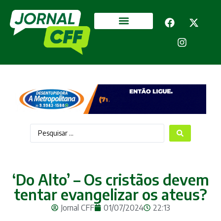
Segurança Pública
Mais categorias
‘Do Alto’ – Os cristãos devem
tentar evangelizar os ateus?
Jornal CFF
01/07/2024
22:13