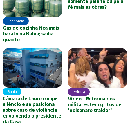
somente pela fé ou pela
fé mais as obras?
Economia
Gás de cozinha fica mais
barato na Bahia; saiba
quanto
Bahia
Política
Câmara de Lauro rompe
Vídeo – Reforma dos
silêncio e se posiciona
militares tem gritos de
sobre caso de violência
‘Bolsonaro traidor’
envolvendo o presidente
da Casa