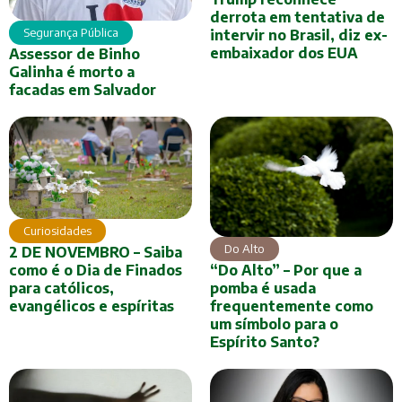
derrota em tentativa de
Segurança Pública
intervir no Brasil, diz ex-
embaixador dos EUA
Assessor de Binho
Galinha é morto a
facadas em Salvador
Curiosidades
Do Alto
2 DE NOVEMBRO – Saiba
como é o Dia de Finados
“Do Alto” – Por que a
para católicos,
pomba é usada
evangélicos e espíritas
frequentemente como
um símbolo para o
Espírito Santo?