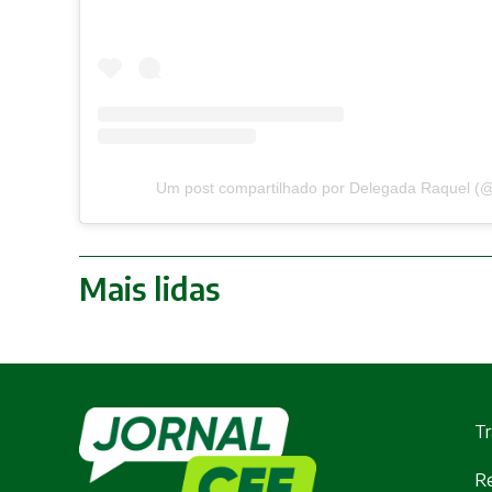
Um post compartilhado por Delegada Raquel (@r
Mais lidas
Tr
Re