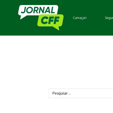
Camaçari
Segur