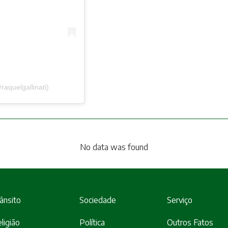
aquelgallinati)
No data was found
ânsito
Sociedade
Serviço
ligião
Política
Outros Fatos