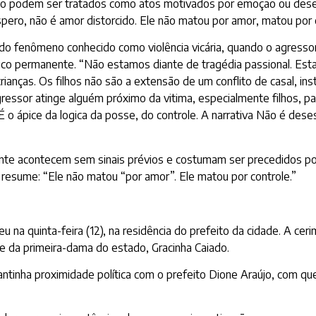
o não podem ser tratados como atos motivados por emoção ou des
spero, não é amor distorcido. Ele não matou por amor, matou por c
do fenômeno conhecido como violência vicária, quando o agresso
gico permanente. “Não estamos diante de tragédia passional. Esta
rianças. Os filhos não são a extensão de um conflito de casal, i
gressor atinge alguém próximo da vitima, especialmente filhos, p
 É o ápice da logica da posse, do controle. A narrativa Não é des
ente acontecem sem sinais prévios e costumam ser precedidos p
i resume: “Ele não matou “por amor”. Ele matou por controle.”
u na quinta-feira (12), na residência do prefeito da cidade. A c
 e da primeira-dama do estado, Gracinha Caiado.
ntinha proximidade política com o prefeito Dione Araújo, com q