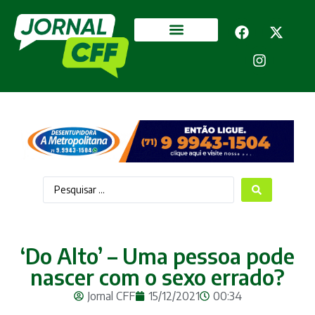
Segurança Pública
Mais categorias
‘Do Alto’ – Uma pessoa pode
nascer com o sexo errado?
Jornal CFF
15/12/2021
00:34