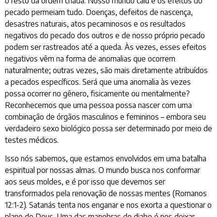
o resto da ordem criada. Nosso mundo caiu e os efeitos do
pecado permeiam tudo. Doenças, defeitos de nascença,
desastres naturais, atos pecaminosos e os resultados
negativos do pecado dos outros e de nosso próprio pecado
podem ser rastreados até a queda. Às vezes, esses efeitos
negativos vêm na forma de anomalias que ocorrem
naturalmente; outras vezes, são mais diretamente atribuídos
a pecados específicos. Será que uma anomalia às vezes
possa ocorrer no gênero, fisicamente ou mentalmente?
Reconhecemos que uma pessoa possa nascer com uma
combinação de órgãos masculinos e femininos – embora seu
verdadeiro sexo biológico possa ser determinado por meio de
testes médicos.
Isso nós sabemos, que estamos envolvidos em uma batalha
espiritual por nossas almas. O mundo busca nos conformar
aos seus moldes, e é por isso que devemos ser
transformados pela renovação de nossas mentes (Romanos
12:1-2). Satanás tenta nos enganar e nos exorta a questionar o
plano de Deus. Uma das manobras do diabo é nos deixar