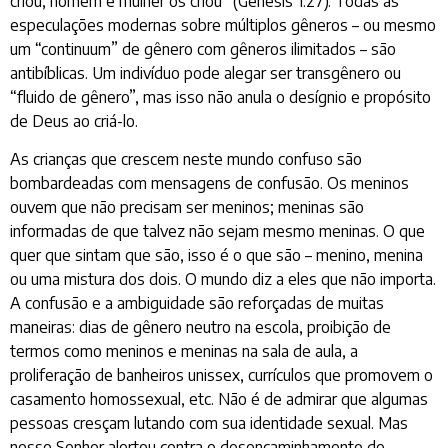
criou; homem e mulher os criou” (Gênesis 1:27). Todas as
especulações modernas sobre múltiplos gêneros – ou mesmo
um “continuum” de gênero com gêneros ilimitados – são
antibíblicas. Um indivíduo pode alegar ser transgênero ou
“fluido de gênero”, mas isso não anula o desígnio e propósito
de Deus ao criá-lo.
As crianças que crescem neste mundo confuso são
bombardeadas com mensagens de confusão. Os meninos
ouvem que não precisam ser meninos; meninas são
informadas de que talvez não sejam mesmo meninas. O que
quer que sintam que são, isso é o que são – menino, menina
ou uma mistura dos dois. O mundo diz a eles que não importa.
A confusão e a ambiguidade são reforçadas de muitas
maneiras: dias de gênero neutro na escola, proibição de
termos como meninos e meninas na sala de aula, a
proliferação de banheiros unissex, currículos que promovem o
casamento homossexual, etc. Não é de admirar que algumas
pessoas cresçam lutando com sua identidade sexual. Mas
nosso Senhor alertou contra o desencaminhamento de