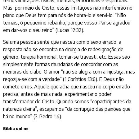
temos limitações físicas, mentais, emocionais e espirituais.
Mas, por meio de Cristo, essas limitações não interferirão no
plano que Deus tem para nós de honrá-lo e servi-lo. “Não
temais, ó pequenino rebanho; porque vosso Pai se agradou
em dar-vos o seu reino” (Lucas 12:32).
Se uma pessoa sente que nasceu com o sexo errado, a
resposta não se encontra na cirurgia de redesignação de
gênero, terapia hormonal, tornar-se travesti, etc. Essas são
simplesmente formas mundanas de concordar com as
mentiras do diabo. O amor “não se alegra com a injustiça, mas
regozija-se com a verdade” (1 Coríntios 13:6). E Deus não
comete erros. Aquele que acha que nasceu no corpo errado
precisa, antes de mais nada, experimentar o poder
transformador de Cristo. Quando somos “coparticipantes da
natureza divina”, escapamos “da corrupção das paixões que
há no mundo” (2 Pedro 1:4).
Bíblia online