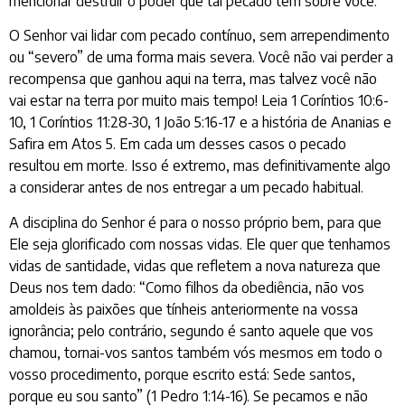
mencionar destruir o poder que tal pecado tem sobre você.
O Senhor vai lidar com pecado contínuo, sem arrependimento
ou “severo” de uma forma mais severa. Você não vai perder a
recompensa que ganhou aqui na terra, mas talvez você não
vai estar na terra por muito mais tempo! Leia 1 Coríntios 10:6-
10, 1 Coríntios 11:28-30, 1 João 5:16-17 e a história de Ananias e
Safira em Atos 5. Em cada um desses casos o pecado
resultou em morte. Isso é extremo, mas definitivamente algo
a considerar antes de nos entregar a um pecado habitual.
A disciplina do Senhor é para o nosso próprio bem, para que
Ele seja glorificado com nossas vidas. Ele quer que tenhamos
vidas de santidade, vidas que refletem a nova natureza que
Deus nos tem dado: “Como filhos da obediência, não vos
amoldeis às paixões que tínheis anteriormente na vossa
ignorância; pelo contrário, segundo é santo aquele que vos
chamou, tornai-vos santos também vós mesmos em todo o
vosso procedimento, porque escrito está: Sede santos,
porque eu sou santo” (1 Pedro 1:14-16). Se pecamos e não