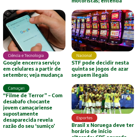
motoristas; entenda
Ciência e Tecnologia
Nacional
Google encerra serviço
STF pode decidir nesta
em celulares a partir de
quinta se jogos de azar
setembro; veja mudança
seguem ilegais
Camaçari
“Filme de Terror” – Com
desabafo chocante
jovem camaçariense
supostamente
Esportes
desaparecida revela
Brasil x Noruega deve ter
razão do seu ‘sumiço’
horário de início