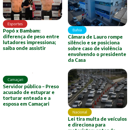
Esportes
Bahia
Popó x Bambam:
diferença de peso entre
Câmara de Lauro rompe
lutadores impressiona;
silêncio e se posiciona
saiba onde assistir
sobre caso de violência
envolvendo o presidente
da Casa
Camaçari
Servidor público – Preso
acusado de estuprar e
torturar enteada e a
esposa em Camaçari
Nacional
Lei tira multa de veículos
e direciona para