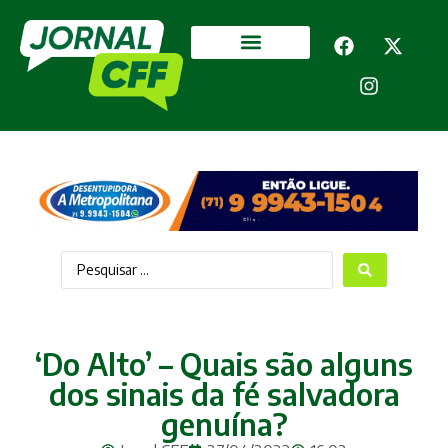
Segurança Pública
Mais categorias
‘Do Alto’ – Quais são alguns
dos sinais da fé salvadora
genuína?