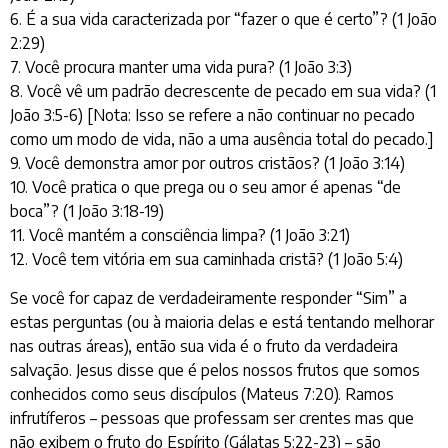
6. É a sua vida caracterizada por “fazer o que é certo”? (1 João
2:29)
7. Você procura manter uma vida pura? (1 João 3:3)
8. Você vê um padrão decrescente de pecado em sua vida? (1
João 3:5-6) [Nota: Isso se refere a não continuar no pecado
como um modo de vida, não a uma ausência total do pecado.]
9. Você demonstra amor por outros cristãos? (1 João 3:14)
10. Você pratica o que prega ou o seu amor é apenas “de
boca”? (1 João 3:18-19)
11. Você mantém a consciência limpa? (1 João 3:21)
12. Você tem vitória em sua caminhada cristã? (1 João 5:4)
Se você for capaz de verdadeiramente responder “Sim” a
estas perguntas (ou à maioria delas e está tentando melhorar
nas outras áreas), então sua vida é o fruto da verdadeira
salvação. Jesus disse que é pelos nossos frutos que somos
conhecidos como seus discípulos (Mateus 7:20). Ramos
infrutíferos – pessoas que professam ser crentes mas que
não exibem o fruto do Espírito (Gálatas 5:22-23) – são