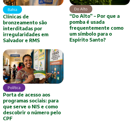
Do Alto
Bahia
“Do Alto” – Por que a
Clínicas de
pomba é usada
bronzeamento são
frequentemente como
interditadas por
um símbolo para o
irregularidades em
Espírito Santo?
Salvador e RMS
Política
Porta de acesso aos
programas sociais: para
que serve o NIS e como
descobrir o número pelo
CPF