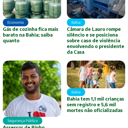
Economia
Bahia
Gás de cozinha fica mais
Câmara de Lauro rompe
barato na Bahia; saiba
silêncio e se posiciona
quanto
sobre caso de violência
envolvendo o presidente
da Casa
Bahia
Bahia tem 1,1 mil crianças
sem registro e 5,6 mil
mortes não oficializadas
Segurança Pública
Assessor de Binho