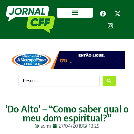
Segurança Pública
Mais categorias
‘Do Alto’ – “Como saber qual o
meu dom espiritual?”
admin
27/04/2018
18:25