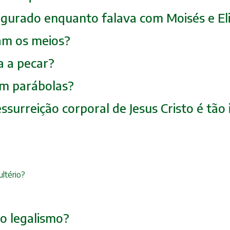
sfigurado enquanto falava com Moisés e El
icam os meios?
a a pecar?
 em parábolas?
essurreição corporal de Jesus Cristo é tã
ultério?
 o legalismo?