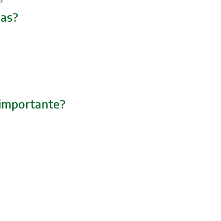
ias?
o importante?