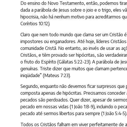
Do ensino do Novo Testamento, então, podemos tirar pe
dada a parábola de Jesus sobre o joio e o trigo, eles
hipocrisia, não há nenhum motivo para acreditarmos q
Coríntios 10:12).
Claro que nem todo mundo que clama ser um Cristão é 
impostores ou enganadores. Até hoje, líderes Cristão
comunidade Cristã. No entanto, ao invés de usar as a
Cristãos, e têm provado ser hipócritas, são verdadei
o fruto do Espírito (Gálatas 5:22-23). A parábola de 
genuínas. Triste dizer que muitos que clamam pertencer
iniqüidade” (Mateus 7:23).
Segundo, enquanto não devemos ficar surpresos que p
composta apenas de hipócritas. Precisamos concede
pecados são perdoados. Quer dizer, apesar de sermos s
pecado em nossas vidas (1 João 1:8-9), incluindo o pe
pecado até sermos libertos para sempre (1 João 5:4-5).
Todos os Cristãos falham em viver perfeitamente de a