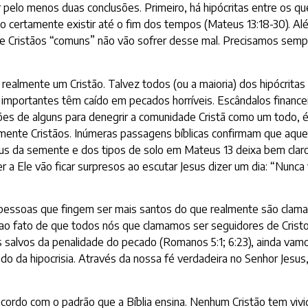
lo menos duas conclusões. Primeiro, há hipócritas entre os que 
 vão certamente existir até o fim dos tempos (Mateus 13:18-30). 
ue Cristãos “comuns” não vão sofrer desse mal. Precisamos semp
realmente um Cristão. Talvez todos (ou a maioria) dos hipócrita
s importantes têm caído em pecados horríveis. Escândalos financ
ções de alguns para denegrir a comunidade Cristã como um todo, 
ramente Cristãos. Inúmeras passagens bíblicas confirmam que aqu
Jesus da semente e dos tipos de solo em Mateus 13 deixa bem cla
 a Ele vão ficar surpresos ao escutar Jesus dizer um dia: “Nunca 
essoas que fingem ser mais santos do que realmente são clamam 
r ao fato de que todos nós que clamamos ser seguidores de Cr
alvos da penalidade do pecado (Romanos 5:1; 6:23), ainda vamos,
cado da hipocrisia. Através da nossa fé verdadeira no Senhor Je
cordo com o padrão que a Bíblia ensina. Nenhum Cristão tem vivi