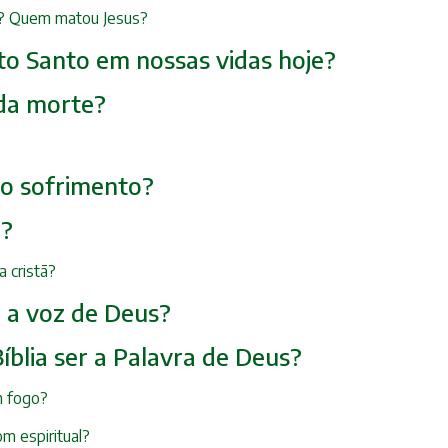
to? Quem matou Jesus?
rito Santo em nossas vidas hoje?
 da morte?
e o sofrimento?
a?
 cristã?
r a voz de Deus?
íblia ser a Palavra de Deus?
m fogo?
om espiritual?