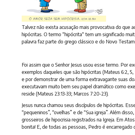
Talvez não exista acusação mais provocativa do que aq
hipócritas. O termo “hipócrita“ tem um significado mui
palavra faz parte do grego clássico e do Novo Testam
Foi assim que o Senhor Jesus usou esse termo. Por exe
exemplos daqueles que são hipócritas (Mateus 6:2, 5,
e por demonstrar de uma forma extravagante suas doa
executavam muito bem seu papel dramático como exempl
reside (Mateus 23:13-33; Marcos 7:20-23).
Jesus nunca chamou seus discípulos de hipócritas. Ess
“pequeninos”, “ovelhas” e de “Sua igreja”. Além disso
grosseiros de hipocrisia registrados na Igreja. Em Ato
bonita! E, de todas as pessoas, Pedro é encarregado de