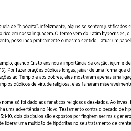
uela de “hipócrita”. Infelizmente, alguns se sentem justificados
to rico em nossa linguagem. O termo vem do Latim hypocrisies, o q
ento, possuindo praticamente o mesmo sentido – atuar um papel, 
mplo, quando Cristo ensinou a importância de oração, jejum e de
 16). Por fazer orações públicas longas, jejuar de uma forma qu
ções ao Templo e aos pobres, eles mostraram apenas uma ligação
os públicos de virtude religiosa, eles falharam miseravelmente
e nome só foi dado aos fanáticos religiosos desviados. Ao invés,
, há uma advertência no Novo Testamento contra o pecado de hipo
s 5:1-10, dois discípulos são expostos por fingirem ser mais gen
 liderar uma multidão de hipócritas no seu tratamento de crentes