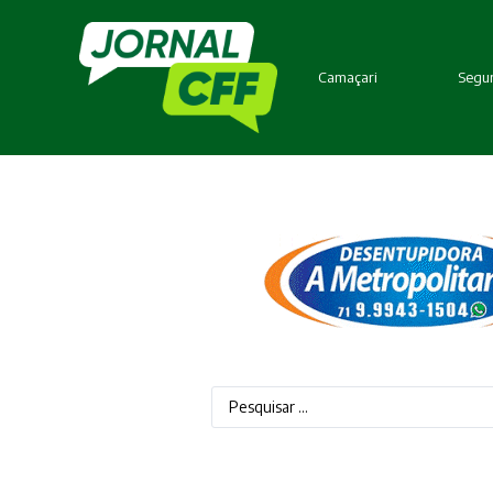
Camaçari
Segur