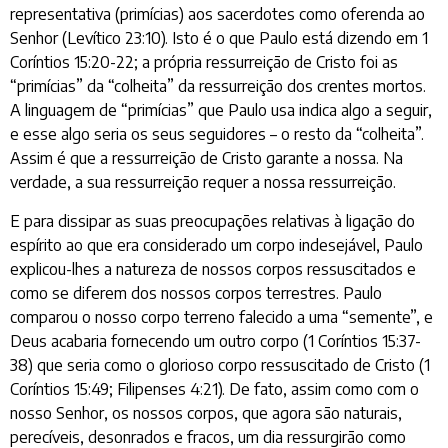
representativa (primícias) aos sacerdotes como oferenda ao
Senhor (Levítico 23:10). Isto é o que Paulo está dizendo em 1
Coríntios 15:20-22; a própria ressurreição de Cristo foi as
“primícias” da “colheita” da ressurreição dos crentes mortos.
A linguagem de “primícias” que Paulo usa indica algo a seguir,
e esse algo seria os seus seguidores – o resto da “colheita”.
Assim é que a ressurreição de Cristo garante a nossa. Na
verdade, a sua ressurreição requer a nossa ressurreição.
E para dissipar as suas preocupações relativas à ligação do
espírito ao que era considerado um corpo indesejável, Paulo
explicou-lhes a natureza de nossos corpos ressuscitados e
como se diferem dos nossos corpos terrestres. Paulo
comparou o nosso corpo terreno falecido a uma “semente”, e
Deus acabaria fornecendo um outro corpo (1 Coríntios 15:37-
38) que seria como o glorioso corpo ressuscitado de Cristo (1
Coríntios 15:49; Filipenses 4:21). De fato, assim como com o
nosso Senhor, os nossos corpos, que agora são naturais,
perecíveis, desonrados e fracos, um dia ressurgirão como