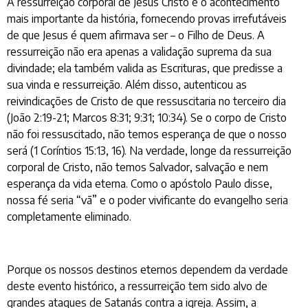
A ressurreição corporal de Jesus Cristo é o acontecimento
mais importante da história, fornecendo provas irrefutáveis
de que Jesus é quem afirmava ser – o Filho de Deus. A
ressurreição não era apenas a validação suprema da sua
divindade; ela também valida as Escrituras, que predisse a
sua vinda e ressurreição. Além disso, autenticou as
reivindicações de Cristo de que ressuscitaria no terceiro dia
(João 2:19-21; Marcos 8:31; 9:31; 10:34). Se o corpo de Cristo
não foi ressuscitado, não temos esperança de que o nosso
será (1 Coríntios 15:13, 16). Na verdade, longe da ressurreição
corporal de Cristo, não temos Salvador, salvação e nem
esperança da vida eterna. Como o apóstolo Paulo disse,
nossa fé seria “vã” e o poder vivificante do evangelho seria
completamente eliminado.
Porque os nossos destinos eternos dependem da verdade
deste evento histórico, a ressurreição tem sido alvo de
grandes ataques de Satanás contra a igreja. Assim, a