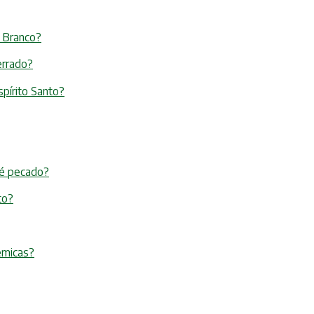
o Branco?
errado?
spírito Santo?
 é pecado?
to?
êmicas?