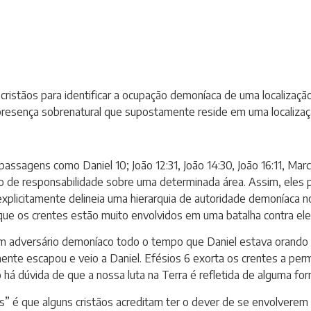
s cristãos para identificar a ocupação demoníaca de uma localizaç
esença sobrenatural que supostamente reside em uma localizaçã
e passagens como Daniel 10; João 12:31, João 14:30, João 16:11, M
o de responsabilidade sobre uma determinada área. Assim, eles p
a explicitamente delineia uma hierarquia de autoridade demoníaca 
e os crentes estão muito envolvidos em uma batalha contra ele
um adversário demoníaco todo o tempo que Daniel estava orando e
lmente escapou e veio a Daniel. Efésios 6 exorta os crentes a pe
 há dúvida de que a nossa luta na Terra é refletida de alguma form
ais” é que alguns cristãos acreditam ter o dever de se envolvere