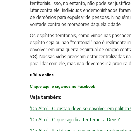
territoriais. Isso, no entanto, não pode ser just
lutar contra ele. Indivíduos endemoninhados foram 
de demônios para expulsar de pessoas. Ninguém na
vontade contra os moradores daquela cidade.
Os espíritos territoriais, como vimos nas passage
espírito seja ou não “territorial” não é realment
envolver em uma guerra espiritual de oração contra
5:8). Nossas vidas precisam estar centralizadas 
para lidar com ele, mas não devemos ir à procura de
Bíblia online
Clique aqui e siga-nos no Facebook
Veja também:
‘Do Alto’ – O cristão deve se envolver em política
‘Do Alto’ – O que significa ter temor a Deus?
‘Do Alto’ – Na fé cristã, que questões realmente 