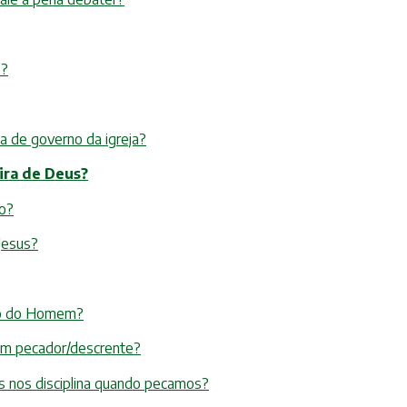
s?
ma de governo da igreja?
 ira de Deus?
do?
 Jesus?
ilho do Homem?
 um pecador/descrente?
s nos disciplina quando pecamos?