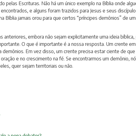
ificado pelas Escrituras. Não há um único exemplo na Bíblia onde 
encontrados, e alguns foram trazidos para Jesus e seus discípulos
 Bíblia jamais orou para que certos “príncipes demônios” de uma
ns anteriores, embora não sejam explicitamente uma ideia bíblica
e importante. O que é importante é a nossa resposta. Um crente em
 demônios. Em vez disso, um crente precisa estar ciente de que há
na oração e no crescimento na fé. Se encontrarmos um demônio, nó
les, quer sejam territoriais ou não.
?
vale a pena debater?