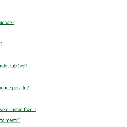
nidade?
s?
indesculpável?
 Jogar é pecado?
ve o cristão fazer?
rto mentir?