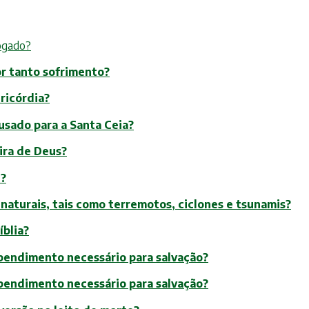
vogado?
or tanto sofrimento?
ericórdia?
 usado para a Santa Ceia?
 ira de Deus?
e?
 naturais, tais como terremotos, ciclones e tsunamis?
íblia?
ependimento necessário para salvação?
ependimento necessário para salvação?