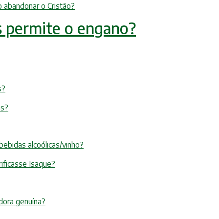
o abandonar o Cristão?
s permite o engano?
s?
us?
bebidas alcoólicas/vinho?
ificasse Isaque?
adora genuína?