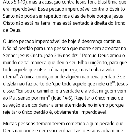
Atos 5:1-10), mas a acusação contra Jesus foi a blasfêmia que
era imperdoável. Esse pecado imperdoável contra o Espírito
Santo não pode ser repetido nos dias de hoje porque Jesus
Cristo não está na terra, mas está sentado à direita do trono
de Deus.
O único pecado imperdoável de hoje é descrença contínua.
Não há perdão para uma pessoa que morre sem acreditar no
Senhor Jesus Cristo. João 3:16 nos diz: “Porque Deus amou o
mundo de tal maneira que deu o seu Filho unigênito, para que
todo aquele que nEle crê não pereça, mas tenha a vida
eterna”. A única condição onde alguém não teria perdão é se
ele/ela não faz parte de ‘que todo aquele que nele crê’”. Jesus
disse: “Eu sou o caminho, e a verdade e a vida; ninguém vem
ao Pai, senão por mim” (João 14:6). Rejeitar o único meio de
salvação é se condenar a uma eternidade no inferno porque
rejeitar o único perdão é, obviamente, imperdoável.
Muitas pessoas temem terem cometido algum pecado que
Deus não pode e nem vai perdoar; tais pessoas acham que