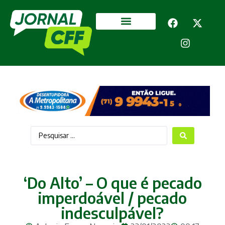
Segurança Pública
Mais categorias
‘Do Alto’ – O que é pecado
imperdoável / pecado
indesculpável?