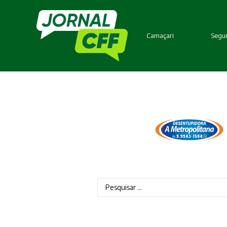
Camaçari
Segur