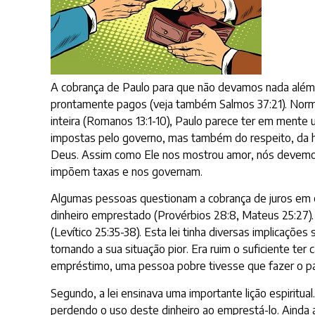
A cobrança de Paulo para que não devamos nada alé
prontamente pagos (veja também Salmos 37:21). Nor
inteira (Romanos 13:1-10), Paulo parece ter em mente 
impostas pelo governo, mas também do respeito, da 
Deus. Assim como Ele nos mostrou amor, nós devemo
impõem taxas e nos governam.
Algumas pessoas questionam a cobrança de juros em e
dinheiro emprestado (Provérbios 28:8, Mateus 25:27). 
(Levítico 25:35-38). Esta lei tinha diversas implicaçõe
tornando a sua situação pior. Era ruim o suficiente te
empréstimo, uma pessoa pobre tivesse que fazer o pag
Segundo, a lei ensinava uma importante lição espiritua
perdendo o uso deste dinheiro ao emprestá-lo. Ainda a