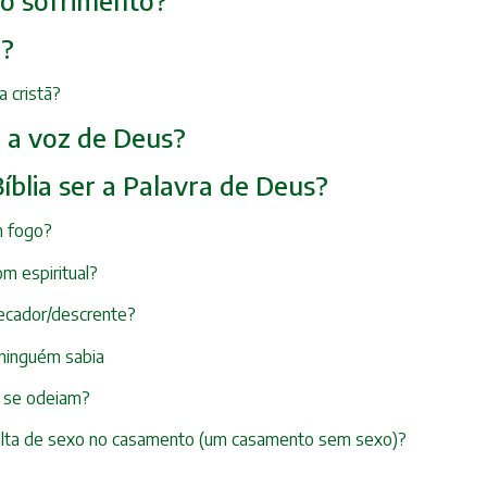
e o sofrimento?
a?
 cristã?
r a voz de Deus?
íblia ser a Palavra de Deus?
m fogo?
om espiritual?
ecador/descrente?
e ninguém sabia
s se odeiam?
 falta de sexo no casamento (um casamento sem sexo)?