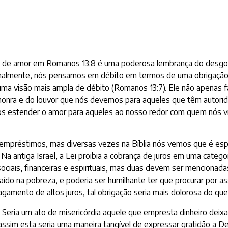
m de amor em Romanos 13:8 é uma poderosa lembrança do desgos
malmente, nós pensamos em débito em termos de uma obrigação 
uma visão mais ampla de débito (Romanos 13:7). Ele não apenas fa
honra e do louvor que nós devemos para aqueles que têm autori
s estender o amor para aqueles ao nosso redor com quem nós 
mpréstimos, mas diversas vezes na Bíblia nós vemos que é espe
Na antiga Israel, a Lei proibia a cobrança de juros em uma categ
s sociais, financeiras e espirituais, mas duas devem ser mencionad
r caído na pobreza, e poderia ser humilhante ter que procurar po
amento de altos juros, tal obrigação seria mais dolorosa do que 
l. Seria um ato de misericórdia aquele que empresta dinheiro deixa
ssim esta seria uma maneira tangível de expressar gratidão a Deu