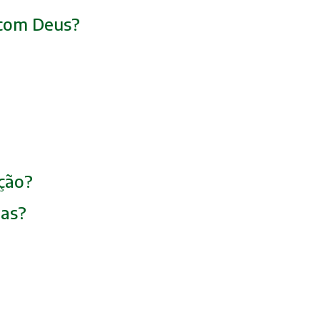
r com Deus?
ação?
ias?