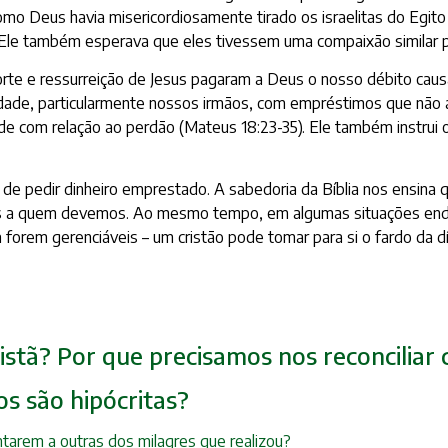
como Deus havia misericordiosamente tirado os israelitas do Egi
im Ele também esperava que eles tivessem uma compaixão similar 
morte e ressurreição de Jesus pagaram a Deus o nosso débito cau
dade, particularmente nossos irmãos, com empréstimos que nã
ude com relação ao perdão (Mateus 18:23-35). Ele também instrui
de pedir dinheiro emprestado. A sabedoria da Bíblia nos ensina 
s a quem devemos. Ao mesmo tempo, em algumas situações endivi
 forem gerenciáveis – um cristão pode tomar para si o fardo da dív
Cristã? Por que precisamos nos reconcilia
os são hipócritas?
tarem a outras dos milagres que realizou?