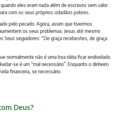
to quando eles eram nada além de escravos sem valor
para com os seus próprios cidadãos pobres.
sado pelo pecado. Agora, assim que tivermos
o aumentem os seus problemas. Jesus até mesmo
 os Seus seguidores: “De graça recebestes, de graça
que normalmente não é uma boa idéia ficar endividado.
dar-se é um “mal necessário”. Enquanto o dinheiro
ida financeira, se necessário.
r com Deus?