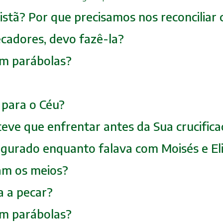
Cristã? Por que precisamos nos reconcilia
ecadores, devo fazê-la?
 em parábolas?
o para o Céu?
teve que enfrentar antes da Sua crucific
sfigurado enquanto falava com Moisés e El
icam os meios?
a a pecar?
 em parábolas?