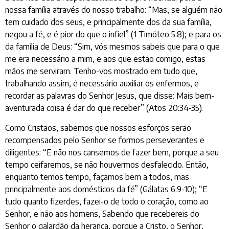
nossa família através do nosso trabalho: “Mas, se alguém não
tem cuidado dos seus, e principalmente dos da sua família,
negou a fé, e é pior do que o infiel” (1 Timóteo 5:8); e para os
da família de Deus: “Sim, vós mesmos sabeis que para o que
me era necessário a mim, e aos que estão comigo, estas
mãos me serviram. Tenho-vos mostrado em tudo que,
trabalhando assim, é necessário auxiliar os enfermos, e
recordar as palavras do Senhor Jesus, que disse: Mais bem-
aventurada coisa é dar do que receber” (Atos 20:34-35).
Como Cristãos, sabemos que nossos esforços serão
recompensados pelo Senhor se formos perseverantes e
diligentes: “E não nos cansemos de fazer bem, porque a seu
tempo ceifaremos, se não houvermos desfalecido. Então,
enquanto temos tempo, façamos bem a todos, mas
principalmente aos domésticos da fé” (Gálatas 6:9-10); “E
tudo quanto fizerdes, fazei-o de todo o coração, como ao
Senhor, e não aos homens, Sabendo que recebereis do
Senhor o galardão da herança, porque a Cristo, o Senhor,