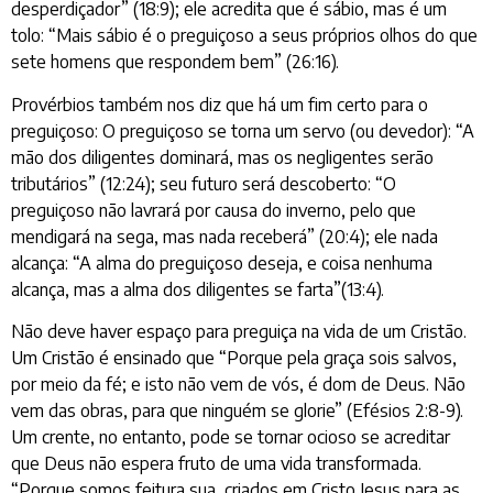
desperdiçador” (18:9); ele acredita que é sábio, mas é um
tolo: “Mais sábio é o preguiçoso a seus próprios olhos do que
sete homens que respondem bem” (26:16).
Provérbios também nos diz que há um fim certo para o
preguiçoso: O preguiçoso se torna um servo (ou devedor): “A
mão dos diligentes dominará, mas os negligentes serão
tributários” (12:24); seu futuro será descoberto: “O
preguiçoso não lavrará por causa do inverno, pelo que
mendigará na sega, mas nada receberá” (20:4); ele nada
alcança: “A alma do preguiçoso deseja, e coisa nenhuma
alcança, mas a alma dos diligentes se farta”(13:4).
Não deve haver espaço para preguiça na vida de um Cristão.
Um Cristão é ensinado que “Porque pela graça sois salvos,
por meio da fé; e isto não vem de vós, é dom de Deus. Não
vem das obras, para que ninguém se glorie” (Efésios 2:8-9).
Um crente, no entanto, pode se tornar ocioso se acreditar
que Deus não espera fruto de uma vida transformada.
“Porque somos feitura sua, criados em Cristo Jesus para as