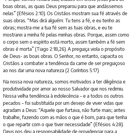
boas obras, as quais Deus preparou para que andássemos
nelas” (Efésios 2:10). Os Cristãos mostram sua fé através de
suas obras. “Mas dirá alguém: Tu tens a fé, e eu tenho as
obras; mostra-me a tua fé sem as tuas obras, e eu te
mostrarei a minha fé pelas minhas obras. Porque, assim como
o corpo sem o espírito está morto, assim também a fé sem
obras é morta” (Tiago 2:18,26). A preguiça viola o propósito
de Deus- as boas obras. O Senhor, no entanto, capacita os
Cristãos a combater a tendência da carne de ser preguiçoso
ao nos dar uma nova natureza (2 Coríntios 5:17).
Na nossa nova natureza, somos motivados a ter diligência e
produtividade por amor ao nosso Salvador que nos redimiu.
Nossa velha tendência à indolecência – e a todos os outros
pecados – foi substituída por um desejo de viver vidas que
agradam a Deus: “Aquele que furtava, não furte mais; antes
trabalhe, fazendo com as mãos o que é bom, para que tenha
o que repartir com o que tiver necessidade” (Efésios 4:28).
Deus nos deu a responsabilidade de providenciar para a