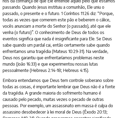
nos dá confiança de que Ele entende aquilo pelo que estamos
passando. Quando Jesus instituiu a comunhão, Ele uniu o
passado, o presente e o futuro. 1 Coríntios 11:26 diz: “Porque,
todas as vezes que comerem este pão e beberem o cálice,
vocês anunciam a morte do Senhor (o passado), até que ele
venha (o futuro)”. O conhecimento de Deus de todos os
eventos significa que nada é insignificante para Ele. Se Deus
sabe quando um pardal cai, então certamente sabe quando
enfrentamos uma tragédia (Mateus 10:29-31). Na verdade,
Deus nos garantiu que enfrentaríamos problemas neste
mundo (João 16:33) e que experimentou nossas lutas
pessoalmente (Hebreus 2:14-18; Hebreus 4:15).
Embora entendamos que Deus tem controle soberano sobre
todas as coisas, é importante lembrar que Deus não é a fonte
da tragédia. A grande maioria do sofrimento humano é
causado pelo pecado, muitas vezes o pecado de outras
pessoas. Por exemplo, um assassinato em massa é culpa do
assassino desobedecer à lei moral de Deus (Êxodo 20:13;