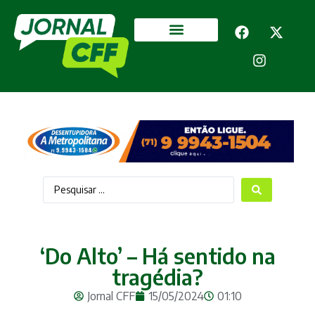
Segurança Pública
Mais categorias
‘Do Alto’ – Há sentido na
tragédia?
Jornal CFF
15/05/2024
01:10