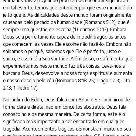
Romanos 1:18-21). Quando procuramos encontrar significado
em tal evento, temos que entender por que este mundo é do
jeito que é. As dificuldades deste mundo foram originalmente
causadas pelo pecado da humanidade (Romanos 5:12), que é
sempre uma questão de escolha (1 Coríntios 10:13). Embora
Deus seja perfeitamente capaz de impedir tragédias antes
que comecem, às vezes Ele escolhe não fazê-lo. Embora não
saibamos o porquê, sabemos que Ele é perfeito, justo e
santo, e assim é a Sua vontade. Além disso, o sofrimento que
experimentamos neste mundo faz três coisas. Leva-nos a
buscar a Deus, desenvolve a nossa força espiritual e aumenta
o nosso desejo pelo céu (Romanos 8:18-25; Tiago 1:2-3; Tito
2:13; 1 Pedro 1:7).
No jardim do Éden, Deus falou com Adão e Se comunicou de
forma clara e direta, não em conceitos abstratos. Deus fala
conosco hoje da mesma maneira. De certa forma, este é o
significado mais importante a ser encontrado em qualquer
tragédia. Acontecimentos trágicos demonstram muito do seu
significado na forma como reagimos a eles. C.S. Lewis disse: