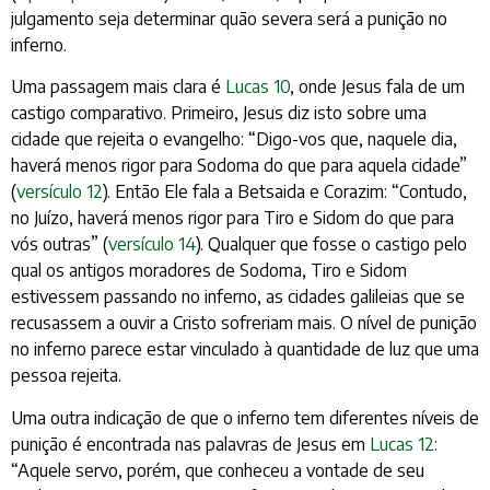
julgamento seja determinar quão severa será a punição no
inferno.
Uma passagem mais clara é
Lucas 10
, onde Jesus fala de um
castigo comparativo. Primeiro, Jesus diz isto sobre uma
cidade que rejeita o evangelho: “Digo-vos que, naquele dia,
haverá menos rigor para Sodoma do que para aquela cidade”
(
versículo 12
). Então Ele fala a Betsaida e Corazim: “Contudo,
no Juízo, haverá menos rigor para Tiro e Sidom do que para
vós outras” (
versículo 14
). Qualquer que fosse o castigo pelo
qual os antigos moradores de Sodoma, Tiro e Sidom
estivessem passando no inferno, as cidades galileias que se
recusassem a ouvir a Cristo sofreriam mais. O nível de punição
no inferno parece estar vinculado à quantidade de luz que uma
pessoa rejeita.
Uma outra indicação de que o inferno tem diferentes níveis de
punição é encontrada nas palavras de Jesus em
Lucas 12
:
“Aquele servo, porém, que conheceu a vontade de seu