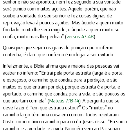
senhor e não se aprontou, nem fez segundo a sua vontade
será punido com muitos açoites. Aquele, porém, que não
soube a vontade do seu senhor e fez coisas dignas de
reprovação levará poucos açoites. Mas àquele a quem muito
foi dado, muito lhe será exigido; e àquele a quem muito se
confia, muito mais lhe pedirão” (
versos 47-48
).
Quaisquer que sejam os graus de punição que o inferno
contenha, é claro que o inferno é um lugar a ser evitado.
Infelizmente, a Bíblia afirma que a maioria das pessoas vai
acabar no inferno: “Entrai pela porta estreita (larga é a porta,
e espaçoso, o caminho que conduz para a perdição, e são
muitos os que entram por ela), porque estreita é a porta, e
apertado, o caminho que conduz para a vida, e são poucos os
que acertam com ela” (
Mateus 7:13-14
). A pergunta que se
deve fazer é: “em que estrada estou?” Os “muitos” no
caminho largo têm uma coisa em comum: todos rejeitaram
Cristo como o único caminho para o céu. Jesus disse: “Eu sou o
caminho, e a verdade, e a vida. Ninguém vem ao Pai senão