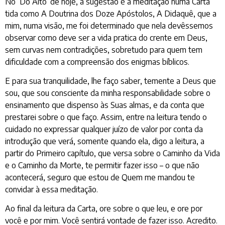
No ‘Do Alto’ de hoje, a sugestão é a meditação numa Carta
tida como A Doutrina dos Doze Apóstolos, A Didaquê, que a
mim, numa visão, me foi determinado que nela devêssemos
observar como deve ser a vida pratica do crente em Deus,
sem curvas nem contradições, sobretudo para quem tem
dificuldade com a compreensão dos enigmas bíblicos.
E para sua tranquilidade, lhe faço saber, temente a Deus que
sou, que sou consciente da minha responsabilidade sobre o
ensinamento que dispenso às Suas almas, e da conta que
prestarei sobre o que faço. Assim, entre na leitura tendo o
cuidado no expressar qualquer juízo de valor por conta da
introdução que verá, somente quando ela, digo a leitura, a
partir do Primeiro capítulo, que versa sobre o Caminho da Vida
e o Caminho da Morte, te permitir fazer isso – o que não
acontecerá, seguro que estou de Quem me mandou te
convidar à essa meditação.
Ao final da leitura da Carta, ore sobre o que leu, e ore por
você e por mim. Você sentirá vontade de fazer isso. Acredito.