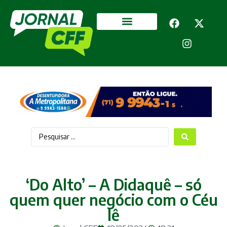
Segurança Pública
Mais categorias
‘Do Alto’ – A Didaquê – só
quem quer negócio com o Céu
lê