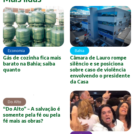
Economia
Bahia
Gás de cozinha fica mais
Câmara de Lauro rompe
barato na Bahia; saiba
silêncio e se posiciona
quanto
sobre caso de violência
envolvendo o presidente
da Casa
Do Alto
“Do Alto” – A salvação é
somente pela fé ou pela
fé mais as obras?