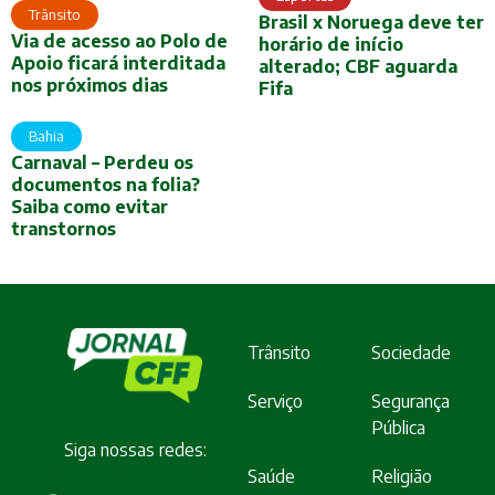
Trânsito
Brasil x Noruega deve ter
Via de acesso ao Polo de
horário de início
Apoio ficará interditada
alterado; CBF aguarda
nos próximos dias
Fifa
Bahia
Carnaval – Perdeu os
documentos na folia?
Saiba como evitar
transtornos
Trânsito
Sociedade
Serviço
Segurança
Pública
Siga nossas redes:
Saúde
Religião