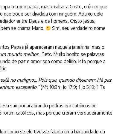
upa o trono papal, mas exaltar a Cristo, o único que
o não pode ser dividida com ninguém. Abaixo dele
ediador entre Deus e os homens, Cristo Jesus,
ambém se chama Mario.
Sim, seu verdadeiro nome
uantos Papas já apareceram naquela janelinha, mas o
r um mundo melhor…”
etc. Muito bonito se palavras
mundo de paz e amor soa como delírio. Isto porque a
rio:
está no maligno… Pois que, quando disserem: Há paz
 nenhum escaparão.”
(Mt 10:34; Jo 17:9; 1 Jo 5:19; 1 Ts
eva sair por aí atirando pedras em católicos ou
e foram católicos, mas porque creram verdadeiramente
deo como se ele tivesse falado uma barbaridade ou