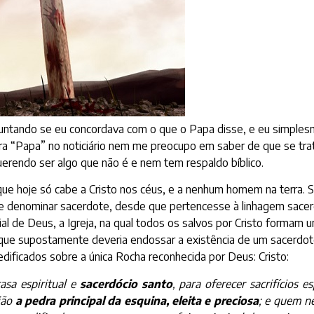
ntando se eu concordava com o que o Papa disse, e eu simple
vra “Papa” no noticiário nem me preocupo em saber de que se trat
endo ser algo que não é e nem tem respaldo bíblico.
o que hoje só cabe a Cristo nos céus, e a nenhum homem na terr
se denominar sacerdote, desde que pertencesse à linhagem sacer
tial de Deus, a Igreja, na qual todos os salvos por Cristo formam
 que supostamente deveria endossar a existência de um sacerdo
dificados sobre a única Rocha reconhecida por Deus: Cristo:
casa espiritual e
sacerdócio santo
, para oferecer sacrifícios e
ião
a pedra principal da esquina, eleita e preciosa
; e quem ne