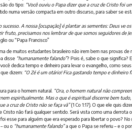
são do tipo:
“Você ouviu o Papa dizer que a cruz de Cristo foi um 
tido numa versão compacta em outro discurso, para saber se está
 sucesso. A nossa [ocupação] é plantar as sementes: Deus ve os 
ir fruto, precisamos nos lembrar de que somos seguidores de Je
glio ou “Papa Francisco”
ma de muitos estudantes brasileiro não irem bem nas provas de r
pa disse
“humanamente falando”
? Pois é, sabe o que significa? 
Se você dedica tempo e dinheiro para levar o evangelho, como se
á que dizem:
“O Zé é um otário! Fica gastando tempo e dinheiro fa
ura para o homem natural.
“Ora, o homem natural não compreende
rnem espiritualmente. Mas o que é espiritual discerne bem tudo, 
ue a cruz de Cristo não se faça vã”
(1 Co 1:17). O que ele quis d
e Cristo não fará qualquer sentido. Será vista como uma derrota o
o foi esse para alguém que era esperado para libertar o povo? No 
 – ou o
“humanamente falando”
a que o Papa se referiu – e o po