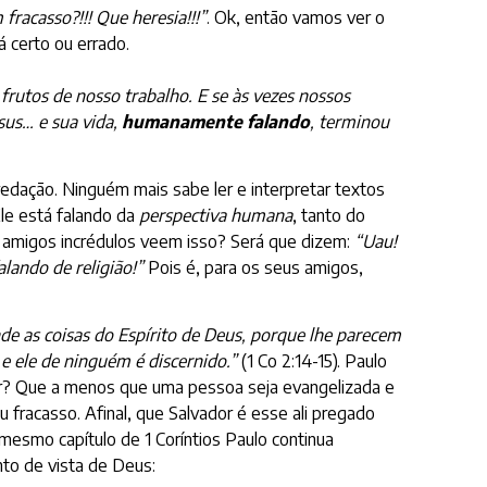
fracasso?!!! Que heresia!!!”
. Ok, então vamos ver o
 certo ou errado.
frutos de nosso trabalho. E se às vezes nossos
sus… e sua vida,
humanamente falando
, terminou
edação. Ninguém mais sabe ler e interpretar textos
Ele está falando da
perspectiva humana
, tanto do
us amigos incrédulos veem isso? Será que dizem:
“Uau!
lando de religião!”
Pois é, para os seus amigos,
 as coisas do Espírito de Deus, porque lhe parecem
e ele de ninguém é discernido.”
(1 Co 2:14-15). Paulo
izer? Que a menos que uma pessoa seja evangelizada e
u fracasso. Afinal, que Salvador é esse ali pregado
mesmo capítulo de 1 Coríntios Paulo continua
nto de vista de Deus: