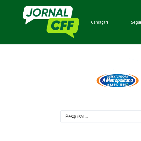
Camaçari
Segur