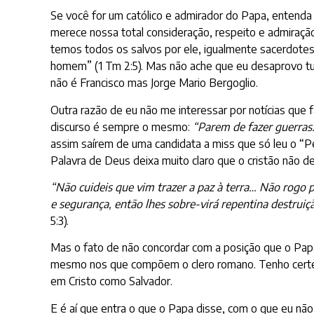
Se você for um católico e admirador do Papa, entenda 
merece nossa total consideração, respeito e admiraç
temos todos os salvos por ele, igualmente sacerdote
homem” (1 Tm 2:5). Mas não ache que eu desaprovo tu
não é Francisco mas Jorge Mario Bergoglio.
Outra razão de eu não me interessar por notícias que f
discurso é sempre o mesmo:
“Parem de fazer guerr
assim saírem de uma candidata a miss que só leu o “Pe
Palavra de Deus deixa muito claro que o cristão não d
“Não cuideis que vim trazer a paz à terra… Não rog
e segurança, então lhes sobre-virá repentina destrui
5:3).
Mas o fato de não concordar com a posição que o Papa o
mesmo nos que compõem o clero romano. Tenho certeza
em Cristo como Salvador.
E é aí que entra o que o Papa disse, com o que eu nã