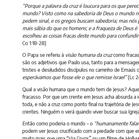
“Porque a palavra da cruz é loucura para os que pere
mundo? Visto como na sabedoria de Deus o mundo não 
pedem sinal, e os gregos buscam sabedoria; mas nós p
mais sábia do que os homens; e a fraqueza de Deus é
escolheu as coisas fracas deste mundo para confundir a
Co 1:18-28)
O Papa se referiu à
visão humana da cruz
como fracass
são os adjetivos que Paulo usa, tanto para a mensage
tristes e desiludidos discípulos no caminho de Emaú
esperávamos que fosse ele o que remisse Israel”
(Lc 2
Qual a visão humana que o mundo tem de Jesus? Aquel
fracasso. Por que um crente em Jesus acha absurda a i
toda, e não a cruz como ponto final na trajetória de J
crentes. Ninguém o verá quando viver buscar sua Igrej
Então como poderia o mundo – o
“humanamente fala
podem ver Jesus crucificado com a piedade com que e
muito mais que uma “Via Crucis” ou um filme de Hollywo