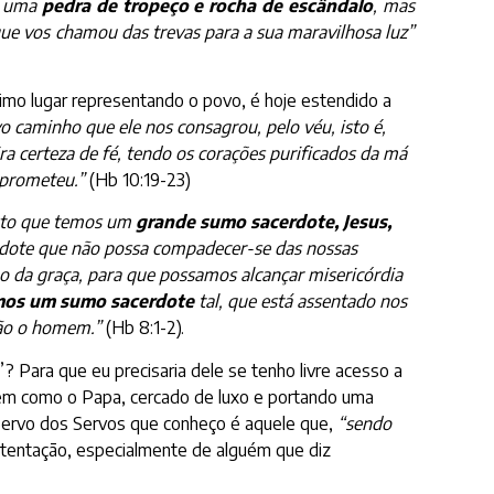
 e uma
pedra de tropeço e rocha de escândalo
, mas
 que vos chamou das trevas para a sua maravilhosa luz”
imo lugar representando o povo, é hoje estendido a
vo caminho que ele nos consagrou, pelo véu, isto é,
a certeza de fé, tendo os corações purificados da má
 prometeu.”
(Hb 10:19-23)
sto que temos um
grande sumo sacerdote, Jesus,
dote que não possa compadecer-se das nossas
 da graça, para que possamos alcançar misericórdia
os um sumo sacerdote
tal, que está assentado nos
não o homem.”
(Hb 8:1-2).
 Para que eu precisaria dele se tenho livre acesso a
mem como o Papa, cercado de luxo e portando uma
 Servo dos Servos que conheço é aquele que,
“sendo
ostentação, especialmente de alguém que diz