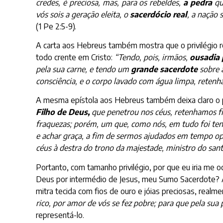
credes, é preciosa, mas, para os rebeldes,
a pedra
que
vós sois a geração eleita, o
sacerdócio real
, a nação 
(1 Pe 2:5-9).
A carta aos Hebreus também mostra que o privilégio r
todo crente em Cristo:
“Tendo, pois, irmãos,
ousadia 
pela sua carne, e tendo um
grande sacerdote
sobre a
consciência, e o corpo lavado com água limpa, retenh
A mesma epístola aos Hebreus também deixa claro o 
Filho de Deus,
que penetrou nos céus, retenhamos f
fraquezas; porém, um que, como nós, em tudo foi ten
e achar graça, a fim de sermos ajudados em tempo o
céus à destra do trono da majestade, ministro do san
Portanto, com tamanho privilégio, por que eu iria me 
Deus por intermédio de Jesus, meu Sumo Sacerdote? A
mitra tecida com fios de ouro e jóias preciosas, real
rico, por amor de vós se fez pobre; para que pela sua
representá-lo.