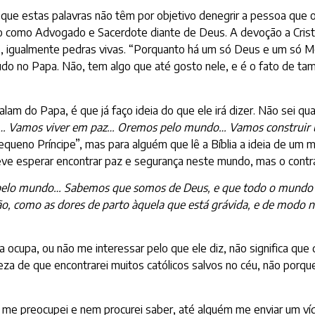
que estas palavras não têm por objetivo denegrir a pessoa que oc
ão como Advogado e Sacerdote diante de Deus. A devoção a Crist
s, igualmente pedras vivas. “Porquanto há um só Deus e um só M
do no Papa. Não, tem algo que até gosto nele, e é o fato de t
alam do Papa, é que já faço ideia do que ele irá dizer. Não sei q
as… Vamos viver em paz… Oremos pelo mundo… Vamos construi
queno Príncipe”, mas para alguém que lê a Bíblia a ideia de um 
eve esperar encontrar paz e segurança neste mundo, mas o contrá
o pelo mundo… Sabemos que somos de Deus, e que todo o mundo 
ção, como as dores de parto àquela que está grávida, e de modo
cupa, ou não me interessar pelo que ele diz, não significa que d
 de que encontrarei muitos católicos salvos no céu, não porqu
o me preocupei e nem procurei saber, até alguém me enviar um ví