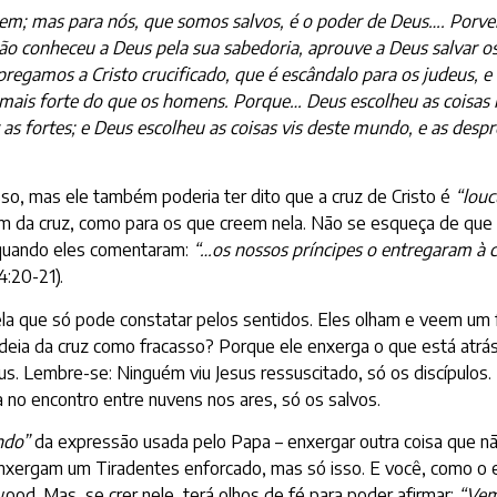
cem; mas para nós, que somos salvos, é o poder de Deus…. Porve
conheceu a Deus pela sua sabedoria, aprouve a Deus salvar os 
regamos a Cristo crucificado, que é escândalo para os judeus, e
 mais forte do que os homens. Porque… Deus escolheu as coisas 
s fortes; e Deus escolheu as coisas vis deste mundo, e as despre
o, mas ele também poderia ter dito que a cruz de Cristo é
“louc
m da cruz, como para os que creem nela. Não se esqueça de que a
s quando eles comentaram:
“…os nossos príncipes o entregaram à c
4:20-21).
a que só pode constatar pelos sentidos. Eles olham e veem um 
deia da cruz como fracasso? Porque ele enxerga o que está atrás
esus. Lembre-se: Ninguém viu Jesus ressuscitado, só os discípulos
a no encontro entre nuvens nos ares, só os salvos.
ndo”
da expressão usada pelo Papa – enxergar outra coisa que n
nxergam um Tiradentes enforcado, mas só isso. E você, como o e
od. Mas, se crer nele, terá olhos de fé para poder afirmar:
“Vemo