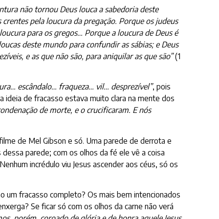
ntura não tornou Deus louca a sabedoria deste
crentes pela loucura da pregação. Porque os judeus
 loucura para os gregos… Porque a loucura de Deus é
loucas deste mundo para confundir as sábias; e Deus
zíveis, e as que não são, para aniquilar as que são”
(1
ura… escândalo… fraqueza… vil… desprezível”
, pois
 ideia de fracasso estava muito clara na mente dos
ondenação de morte, e o crucificaram. E nós
filme de Mel Gibson e só. Uma parede de derrota e
 dessa parede; com os olhos da fé ele vê a coisa
. Nenhum incrédulo viu Jesus ascender aos céus, só os
ão um fracasso completo? Os mais bem intencionados
nxerga? Se ficar só com os olhos da carne não verá
s, porém, coroado de glória e de honra aquele Jesus