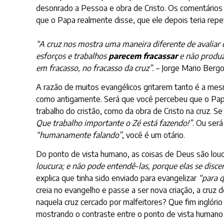
desonrado a Pessoa e obra de Cristo. Os comentários 
que o Papa realmente disse, que ele depois teria repe
“A cruz nos mostra uma maneira diferente de avaliar o
esforços e trabalhos
parecem fracassar
e não produz
em fracasso, no fracasso da cruz”.
– Jorge Mario Bergo
A razão de muitos evangélicos gritarem tanto é a mes
como antigamente. Será que você percebeu que o Pa
trabalho do cristão, como da obra de Cristo na cruz. 
Que trabalho importante o Zé está fazendo!”
. Ou ser
“humanamente falando”
, você é um otário.
Do ponto de vista humano, as coisas de Deus são louc
loucura; e não pode entendê-las, porque elas se disce
explica que tinha sido enviado para evangelizar
“para q
creia no evangelho e passe a ser nova criação, a cruz d
naquela cruz cercado por malfeitores? Que fim inglóri
mostrando o contraste entre o ponto de vista humano