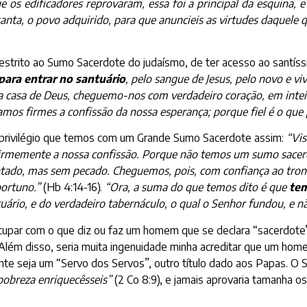
 os edificadores reprovaram, essa foi a principal da esquina,
santa, o povo adquirido, para que anuncieis as virtudes daquele
estrito ao Sumo Sacerdote do judaísmo, de ter acesso ao santíss
para entrar no santuário
, pelo sangue de Jesus, pelo novo e vi
 casa de Deus, cheguemo-nos com verdadeiro coração, em inteir
amos firmes a confissão da nossa esperança; porque fiel é o que
privilégio que temos com um Grande Sumo Sacerdote assim:
“Vi
irmemente a nossa confissão. Porque não temos um sumo sacer
tado, mas sem pecado. Cheguemos, pois, com confiança ao trono
portuno.”
(Hb 4:14-16).
“Ora, a suma do que temos dito é que
tem
tuário, e do verdadeiro tabernáculo, o qual o Senhor fundou, e 
ocupar com o que diz ou faz um homem que se declara “sacerdote”?
lém disso, seria muita ingenuidade minha acreditar que um ho
mente seja um “Servo dos Servos”, outro título dado aos Papas. O
 pobreza enriquecêsseis”
(2 Co 8:9), e jamais aprovaria tamanha 