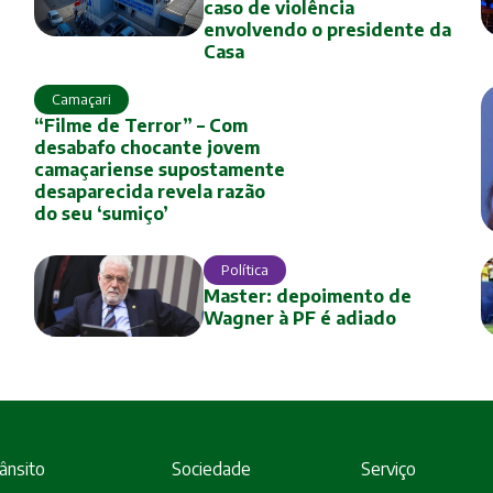
caso de violência
envolvendo o presidente da
Casa
Camaçari
“Filme de Terror” – Com
desabafo chocante jovem
camaçariense supostamente
desaparecida revela razão
do seu ‘sumiço’
Política
Master: depoimento de
Wagner à PF é adiado
ânsito
Sociedade
Serviço