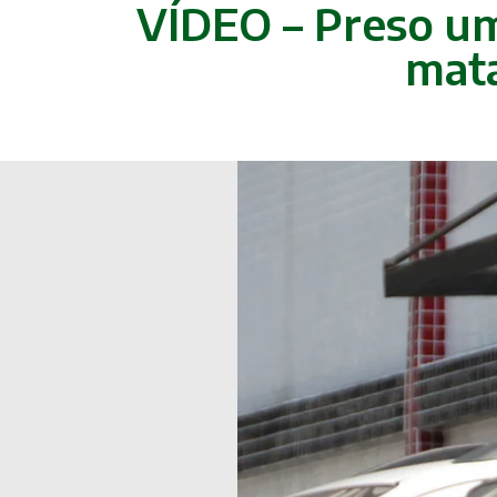
VÍDEO – Preso u
mata