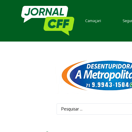
Camaçari
Segur