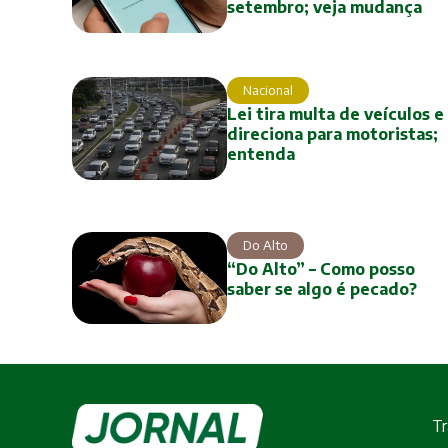
setembro; veja mudança
Nacional
Lei tira multa de veículos e
direciona para motoristas;
entenda
Do Alto
“Do Alto” – Como posso
saber se algo é pecado?
Tr