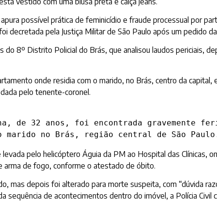
 está vestido com uma blusa preta e calça jeans.
so apura possível prática de feminicídio e fraude processual por pa
oi decretada pela Justiça Militar de São Paulo após um pedido da Po
 do 8º Distrito Policial do Brás, que analisou laudos periciais,
artamento onde residia com o marido, no Brás, centro da capital,
 dada pelo tenente-coronel.
na, de 32 anos, foi encontrada gravemente feri
o marido no Brás, região central de São Paulo
 levada pelo helicóptero Águia da PM ao Hospital das Clínicas, 
e arma de fogo, conforme o atestado de óbito.
do, mas depois foi alterado para morte suspeita, com “dúvida razo
 da sequência de acontecimentos dentro do imóvel, a Polícia Civil