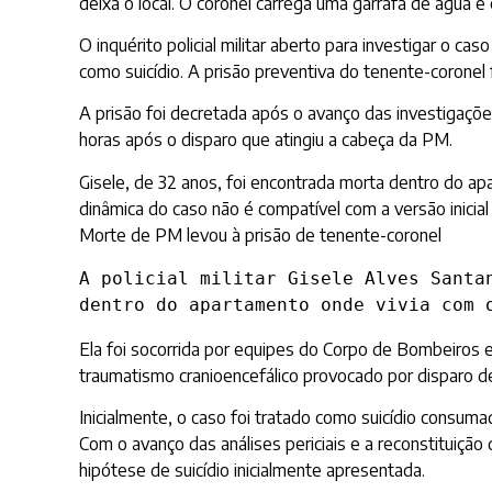
deixa o local. O coronel carrega uma garrafa de água e
O inquérito policial militar aberto para investigar o ca
como suicídio. A prisão preventiva do tenente-coronel f
A prisão foi decretada após o avanço das investigações
horas após o disparo que atingiu a cabeça da PM.
Gisele, de 32 anos, foi encontrada morta dentro do ap
dinâmica do caso não é compatível com a versão inicial
Morte de PM levou à prisão de tenente-coronel
A policial militar Gisele Alves Santa
dentro do apartamento onde vivia com 
Ela foi socorrida por equipes do Corpo de Bombeiros e
traumatismo cranioencefálico provocado por disparo d
Inicialmente, o caso foi tratado como suicídio consuma
Com o avanço das análises periciais e a reconstituição
hipótese de suicídio inicialmente apresentada.