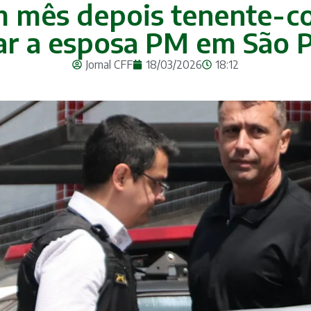
m mês depois tenente-co
r a esposa PM em São 
Jornal CFF
18/03/2026
18:12