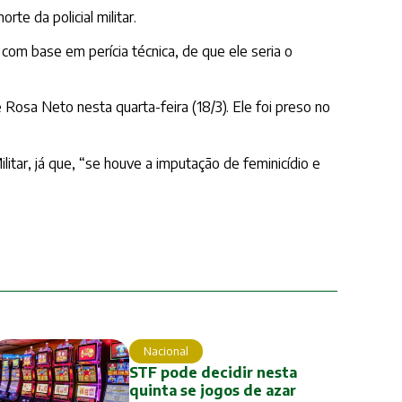
e da policial militar.
, com base em perícia técnica, de que ele seria o
e Rosa Neto nesta quarta-feira (18/3). Ele foi preso no
tar, já que, “se houve a imputação de feminicídio e
Nacional
STF pode decidir nesta
quinta se jogos de azar