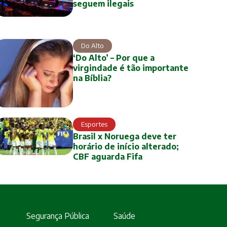
seguem ilegais
Do Alto
‘Do Alto’ – Por que a
virgindade é tão importante
na Bíblia?
Esportes
Brasil x Noruega deve ter
horário de início alterado;
CBF aguarda Fifa
Segurança Pública
Saúde