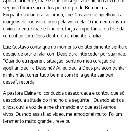
Após o acidente, mãe e filho conseguiram sair do carro e em
seguida foram socorridos pelo Corpo de Bombeiros.
Enquanto a mãe era socorrida, Luiz Gustavo se ajoelhou às
margens da rodovia e orou pela vida dela. O momento ilustra
o vínculo entre mãe e filho e reforça a importância da fé e da
comunhão com Deus dentro do ambiente familiar.
Luiz Gustavo conta que no momento do atendimento sentiu o
desejo de orar e falar com Deus para interceder por sua mãe.
“Quando eu reparei a situação, senti no meu coração de
ajoelhar, pedir a Deus né? Aí, eu pedi a Deus pra acompanhar
minha mãe, correr tudo bem e com fé, a gente sair bem
dessa”, recorda.
A pastora Elaine foi conduzida desacordada e contou que só
descobriu a atitude do filho no dia seguinte. “Quando abri os
olhos, ouvi a voz dele me chamando e vi que estávamos
vivos. Quando assisti ao vídeo, me emocionei muito. Foi um
livramento muito grande”, revelou.