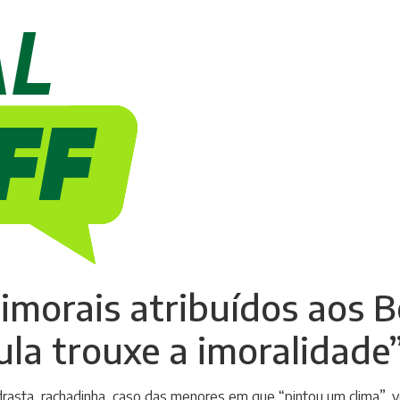
 imorais atribuídos aos 
ula trouxe a imoralidade
rasta, rachadinha, caso das menores em que “pintou um clima”, ve