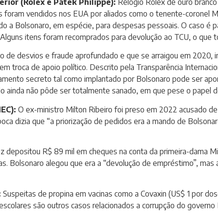
erior (Rolex e Patek Philippe):
Relógio Rolex de ouro branco
es foram vendidos nos EUA por aliados como o tenente-coronel M
nado a Bolsonaro, em espécie, para despesas pessoais. O caso é p
Alguns itens foram recomprados para devolução ao TCU, o que to
 de desvios e fraude aprofundado e que se arraigou em 2020, ini
 troca de apoio político. Descrito pela Transparência Internaci
amento secreto tal como implantado por Bolsonaro pode ser ap
ado ainda não pôde ser totalmente sanado, em que pese o papel do
MEC):
O ex-ministro Milton Ribeiro foi preso em 2022 acusado de
ca dizia que “a priorização de pedidos era a mando de Bolsonar
z depositou R$ 89 mil em cheques na conta da primeira-dama Mic
. Bolsonaro alegou que era a “devolução de empréstimo”, mas a
:
Suspeitas de propina em vacinas como a Covaxin (US$ 1 por dose
escolares são outros casos relacionados a corrupção do governo 