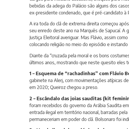
bebidas da adega do Palácio são alguns dos casos 
ex-presidente condenado, que é pré-candidato à Pre
A ira toda do clã de extrema direita começou apó
seu enredo deste ano na Marquês de Sapucaí. A gri
Justiça Eleitoral averiguar. Mas Flávio, assim com
colocando religião no meio do episódio e instand
Diante da “cruzada pela moral e os bons costumes
últimos anos, mostrando que neste quesito eles t
1 – Esquema de “rachadinhas” com Flávio Bo
gabinete na Alerj, com movimentações atípicas de 
em 2020; Queiroz chegou a preso.
2 – Escândalo das joias sauditas (kit femin
foram recebidos do governo da Arábia Saudita em
entrada ilegal em território nacional, barradas pel
permaneceriam em poder do clã. Bolsonaro foi indi