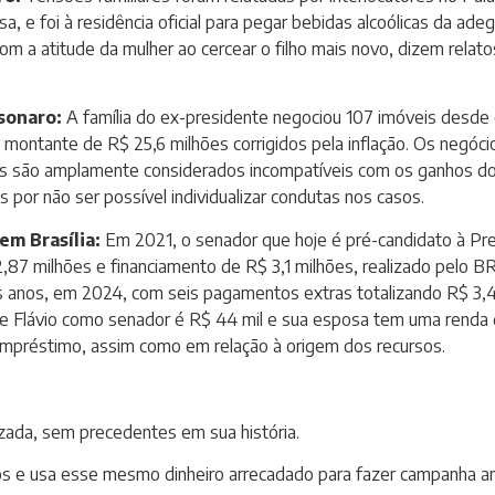
sa, e foi à residência oficial para pegar bebidas alcoólicas da adeg
do com a atitude da mulher ao cercear o filho mais novo, dizem rel
sonaro:
A família do ex-presidente negociou 107 imóveis desde
 montante de R$ 25,6 milhões corrigidos pela inflação. Os negócio
ores são amplamente considerados incompatíveis com os ganhos d
por não ser possível individualizar condutas nos casos.
em Brasília:
Em 2021, o senador que hoje é pré-candidato à Pr
,87 milhões e financiamento de R$ 3,1 milhões, realizado pelo BR
anos, em 2024, com seis pagamentos extras totalizando R$ 3,4 
e Flávio como senador é R$ 44 mil e sua esposa tem uma renda q
empréstimo, assim como em relação à origem dos recursos.
izada, sem precedentes em sua história.
s e usa esse mesmo dinheiro arrecadado para fazer campanha a