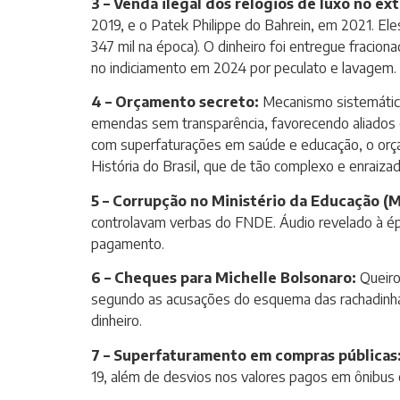
3 – Venda ilegal dos relógios de luxo no ext
2019, e o Patek Philippe do Bahrein, em 2021. El
347 mil na época). O dinheiro foi entregue fracio
no indiciamento em 2024 por peculato e lavagem. 
4 – Orçamento secreto:
Mecanismo sistemático
emendas sem transparência, favorecendo aliados em
com superfaturações em saúde e educação, o orç
História do Brasil, que de tão complexo e enraiz
5 – Corrupção no Ministério da Educação (
controlavam verbas do FNDE. Áudio revelado à épo
pagamento.
6 – Cheques para Michelle Bolsonaro:
Queiro
segundo as acusações do esquema das rachadinhas
dinheiro.
7 – Superfaturamento em compras públicas
19, além de desvios nos valores pagos em ônibus 