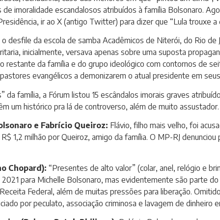
de imoralidade escandalosos atribuídos à família Bolsonaro. Ago
sidência, ir ao X (antigo Twitter) para dizer que “Lula trouxe a 
s o desfile da escola de samba Acadêmicos de Niterói, do Rio de
taria, inicialmente, versava apenas sobre uma suposta propaganda 
o o restante da família e do grupo ideológico com contornos de sei
o pastores evangélicos a demonizarem o atual presidente em seus 
” da família, a Fórum listou 15 escândalos imorais graves atribu
êm um histórico pra lá de controverso, além de muito assustador.
lsonaro e Fabrício Queiroz:
Flávio, filho mais velho, foi acu
R$ 1,2 milhão por Queiroz, amigo da família. O MP-RJ denunciou 
ino Chopard):
“Presentes de alto valor” (colar, anel, relógio e b
 2021 para Michelle Bolsonaro, mas evidentemente são parte do 
a Receita Federal, além de muitas pressões para liberação. Omitido
ciado por peculato, associação criminosa e lavagem de dinheiro 