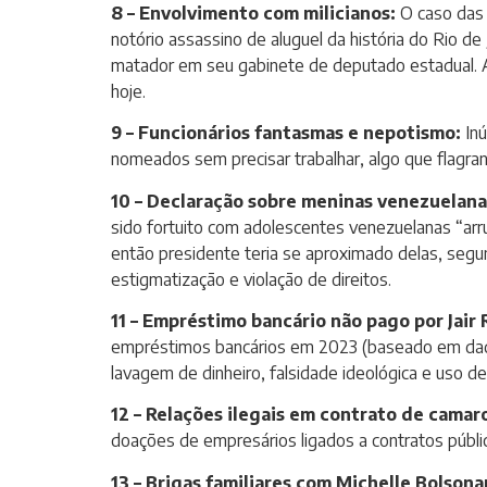
8 – Envolvimento com milicianos:
O caso das r
notório assassino de aluguel da história do Rio 
matador em seu gabinete de deputado estadual. A
hoje.
9 – Funcionários fantasmas e nepotismo:
Inú
nomeados sem precisar trabalhar, algo que flagra
10 – Declaração sobre meninas venezuelana
sido fortuito com adolescentes venezuelanas “arru
então presidente teria se aproximado delas, segun
estigmatização e violação de direitos.
11 – Empréstimo bancário não pago por Jair
empréstimos bancários em 2023 (baseado em dados
lavagem de dinheiro, falsidade ideológica e uso d
12 – Relações ilegais em contrato de camaro
doações de empresários ligados a contratos público
13 – Brigas familiares com Michelle Bolsona