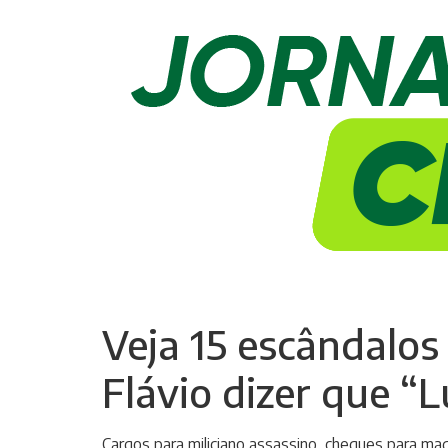
Veja 15 escândalos
Flávio dizer que “L
Cargos para miliciano assassino, cheques para mad