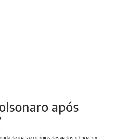
Bolsonaro após
”
nda de joais e relógios desviados e briga por