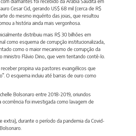
 com diamantes foi recebido da Arábia Saudita em
auro Cesar Cid, gerando US$ 68 mil (cerca de R$
arte do mesmo inquérito das joias, que resultou
rnou a história ainda mais vergonhosa.
cialmente distribuiu mais R$ 30 bilhões em
onal como esquema de corrupção institucionalizada,
ontado como o maior mecanismo de corrupção da
 ministro Flávio Dino, que vem tentando contê-lo.
 receber propina via pastores evangélicos que
o”. O esquema incluiu até barras de ouro como
helle Bolsonaro entre 2018-2019, oriundos
 ocorrência foi investigada como lavagem de
 extra), durante o período da pandemia da Covid-
Bolsonaro.