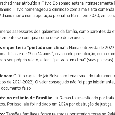
achadinhas atribuído a Flávio Bolsonaro estaria intrinsecamente 
de Janeiro. Flávio homenageou o criminoso com a mais alta comend
driano morto numa operação policial na Bahia, em 2020, em cond
meros assessores dos gabinetes da família, como parentes da ex
ntemente se configura como desvio de recursos.
s e que teria “pintado um clima”:
Numa entrevista de 2022, 
madinhas e de 13 ou 14 anos”, insinuando prostituição, numa com
do seu próprio relato, e teria “pintado um clima” (suas palavras)
 Renan:
O filho caçula de Jair Bolsonaro teria fraudado faturame
 de 2021-2022). O valor conseguido não foi pago inicialmente, 
e documento falso.
te no estádio de Brasília:
Jair Renan foi investigado por tráf
s. Por isso, ele foi indiciado em 2024 por obstrução de justiça.
ro:
Tensões familiares foram relatadas por interlocutores no Palá