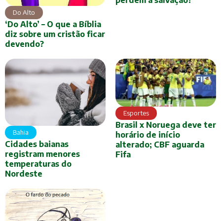
perdem a salvação?
Do Alto
‘Do Alto’ – O que a Bíblia
diz sobre um cristão ficar
devendo?
Esportes
Brasil x Noruega deve ter
Bahia
horário de início
Cidades baianas
alterado; CBF aguarda
registram menores
Fifa
temperaturas do
Nordeste