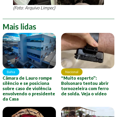
(Foto: Arquivo Limpec)
Mais lidas
Bahia
Nacional
Câmara de Lauro rompe
“Muito esperto”:
silêncio e se posiciona
Bolsonaro tentou abrir
sobre caso de violência
tornozeleira com ferro
envolvendo o presidente
de solda. Veja o vídeo
da Casa