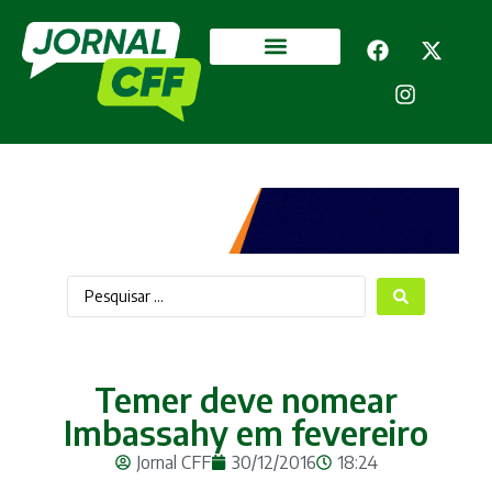
Segurança Pública
Mais categorias
Temer deve nomear
Imbassahy em fevereiro
Jornal CFF
30/12/2016
18:24