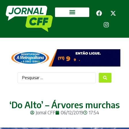
Segurança Pública
Mais categorias
‘Do Alto’ – Árvores murchas
Jornal CFF
06/12/2019
17:54