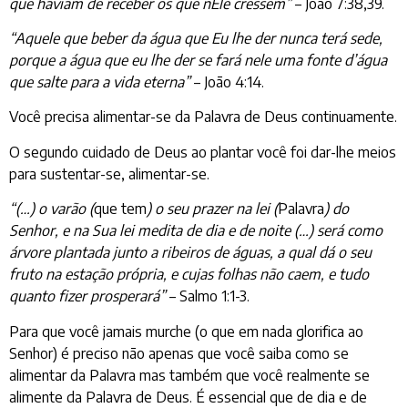
que haviam de receber os que nEle cressem”
– João 7:38,39.
“Aquele que beber da água que Eu lhe der nunca terá sede,
porque a água que eu lhe der se fará nele uma fonte d’água
que salte para a vida eterna”
– João 4:14.
Você precisa alimentar-se da Palavra de Deus continuamente.
O segundo cuidado de Deus ao plantar você foi dar-lhe meios
para sustentar-se, alimentar-se.
“(…) o varão (
que tem
) o seu prazer na lei (
Palavra
) do
Senhor, e na Sua lei medita de dia e de noite (…) será como
árvore plantada junto a ribeiros de águas, a qual dá o seu
fruto na estação própria, e cujas folhas não caem, e tudo
quanto fizer prosperará”
– Salmo 1:1-3.
Para que você jamais murche (o que em nada glorifica ao
Senhor) é preciso não apenas que você saiba como se
alimentar da Palavra mas também que você realmente se
alimente da Palavra de Deus. É essencial que de dia e de