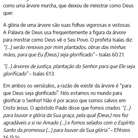
como uma árvore murcha, que deixou de ministrar como Deus
quer.
A glória de uma árvore são suas folhas vigorosas e vistosas.
A Palavra de Deus usa frequentemente a figura da árvore
para mostrar como Deus vê o Seu Povo. O profeta Isaías diz:
“(…) serão renovos por mim plantados, obras das minhas
mãos, para que Eu (
Deus
) seja glorificado”
– Isaías 60:21.
“(…) árvores de justiça, plantação do Senhor para que Ele seja
glorificado”
– Isaías 61:3.
Em ambos os versículos, a razão de existir da árvore é “para
que Deus seja glorificado”. Nós estamos no mundo para
glorificar o Senhor! Não é por acaso que somos salvos em
Cristo Jesus. O apóstolo Paulo disse que fomos criados
“(…)
para louvor e glória da Sua graça, pela qual (
Deus
) nos fez
agradáveis a si no Amado (…) e fomos selados com o Espírito
Santo da promessa (…) para louvor da Sua glória”
– Efésios
1:6,13,14.