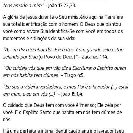
tens amado a mim”
– João 17:22,23.
A glória de Jesus durante o Seu ministério aqui na Terra era
sua total identificação com o homem. O Deus que plantou
você como árvore Sua identifica-Se com você em todos os
momentos e situações de sua vida:
“Assim diz o Senhor dos Exércitos: Com grande zelo estou
zelando por Sião
(o Povo de Deus)
”
– Zacarias 1:14.
“Ou cuidais vós que em vão diz a Escritura: o Espírito quem
em nós habita tem ciúmes”
– Tiago 4:5.
“Eu sou a videira verdadeira, e meu Pai é o lavrador (…) estai
em mim, e eu em vós (…)”
– João 15:1,4.
O cuidado que Deus tem com você é imenso; Ele zela por
você. E o Espírito Santo que habita em nós tem ciúmes de
nós.
Há uma perfeita e íntima identificação entre o lavrador (seu