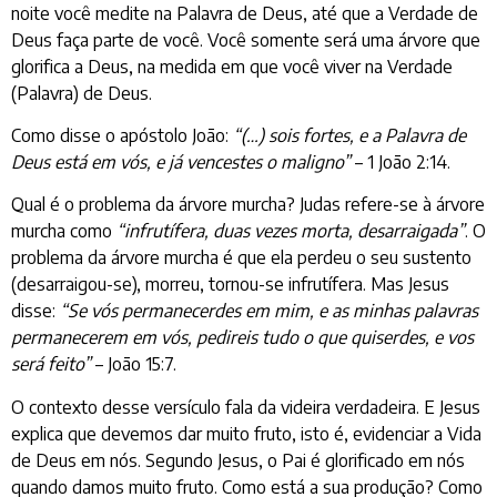
noite você medite na Palavra de Deus, até que a Verdade de
Deus faça parte de você. Você somente será uma árvore que
glorifica a Deus, na medida em que você viver na Verdade
(Palavra) de Deus.
Como disse o apóstolo João:
“(…) sois fortes, e a Palavra de
Deus está em vós, e já vencestes o maligno”
– 1 João 2:14.
Qual é o problema da árvore murcha? Judas refere-se à árvore
murcha como
“infrutífera, duas vezes morta, desarraigada”
. O
problema da árvore murcha é que ela perdeu o seu sustento
(desarraigou-se), morreu, tornou-se infrutífera. Mas Jesus
disse:
“Se vós permanecerdes em mim, e as minhas palavras
permanecerem em vós, pedireis tudo o que quiserdes, e vos
será feito”
– João 15:7.
O contexto desse versículo fala da videira verdadeira. E Jesus
explica que devemos dar muito fruto, isto é, evidenciar a Vida
de Deus em nós. Segundo Jesus, o Pai é glorificado em nós
quando damos muito fruto. Como está a sua produção? Como