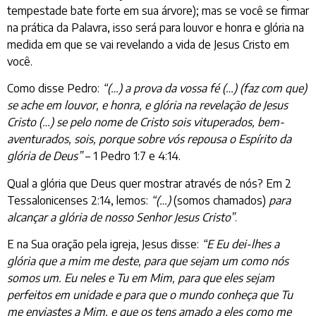
tempestade bate forte em sua árvore); mas se você se firmar
na prática da Palavra, isso será para louvor e honra e glória na
medida em que se vai revelando a vida de Jesus Cristo em
você.
Como disse Pedro:
“(…) a prova da vossa fé (…) (faz com que)
se ache em louvor, e honra, e glória na revelação de Jesus
Cristo (…) se pelo nome de Cristo sois vituperados, bem-
aventurados, sois, porque sobre vós repousa o Espírito da
glória de Deus”
– 1 Pedro 1:7 e 4:14.
Qual a glória que Deus quer mostrar através de nós? Em 2
Tessalonicenses 2:14, lemos:
“(…)
(somos chamados)
para
alcançar a glória de nosso Senhor Jesus Cristo”
.
E na Sua oração pela igreja, Jesus disse:
“E Eu dei-lhes a
glória que a mim me deste, para que sejam um como nós
somos um. Eu neles e Tu em Mim, para que eles sejam
perfeitos em unidade e para que o mundo conheça que Tu
me enviastes a Mim, e que os tens amado a eles como me