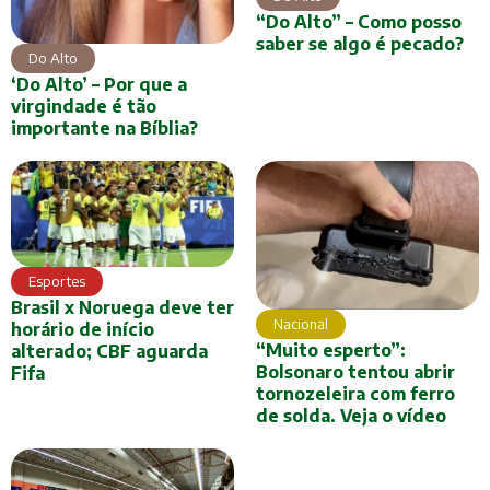
“Do Alto” – Como posso
saber se algo é pecado?
Do Alto
‘Do Alto’ – Por que a
virgindade é tão
importante na Bíblia?
Esportes
Brasil x Noruega deve ter
Nacional
horário de início
“Muito esperto”:
alterado; CBF aguarda
Bolsonaro tentou abrir
Fifa
tornozeleira com ferro
de solda. Veja o vídeo