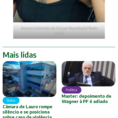
Isamara Guimarães da Cruz por Reprodução/ Redes
sociais
Mais lidas
Política
Master: depoimento de
Bahia
Wagner à PF é adiado
Câmara de Lauro rompe
silêncio e se posiciona
sobre caso de violência