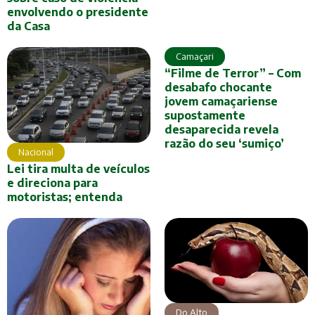
envolvendo o presidente
da Casa
Camaçari
“Filme de Terror” – Com
desabafo chocante
jovem camaçariense
supostamente
desaparecida revela
razão do seu ‘sumiço’
Nacional
Lei tira multa de veículos
e direciona para
motoristas; entenda
Do Alto