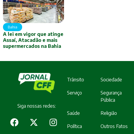
Bahia
A lei em vigor que atinge
Assaí, Atacadão e mais
supermercados na Bahia
Trânsito
Sociedade
Serviço
Segurança
Pública
Siga nossas redes:
Saúde
Religião
Política
Outros Fatos