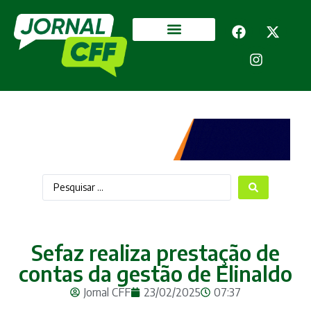
Segurança Pública
Mais categorias
Sefaz realiza prestação de
contas da gestão de Elinaldo
Jornal CFF
23/02/2025
07:37