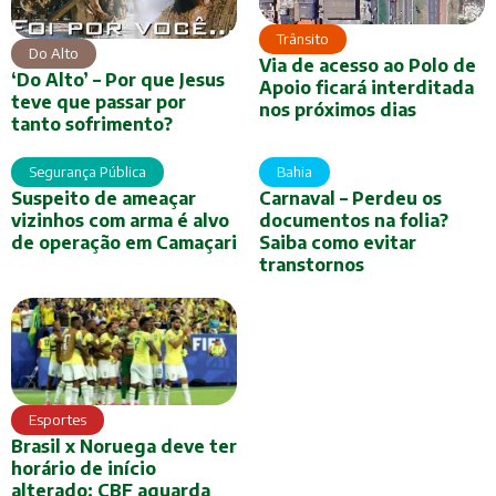
Trânsito
Do Alto
Via de acesso ao Polo de
‘Do Alto’ – Por que Jesus
Apoio ficará interditada
teve que passar por
nos próximos dias
tanto sofrimento?
Segurança Pública
Bahia
Suspeito de ameaçar
Carnaval – Perdeu os
vizinhos com arma é alvo
documentos na folia?
de operação em Camaçari
Saiba como evitar
transtornos
Esportes
Brasil x Noruega deve ter
horário de início
alterado; CBF aguarda