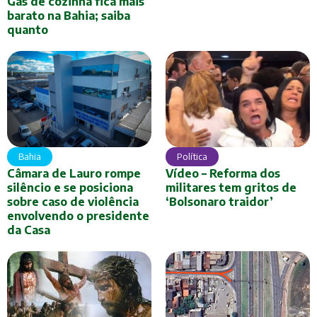
Gás de cozinha fica mais
barato na Bahia; saiba
quanto
Bahia
Política
Câmara de Lauro rompe
Vídeo – Reforma dos
silêncio e se posiciona
militares tem gritos de
sobre caso de violência
‘Bolsonaro traidor’
envolvendo o presidente
da Casa