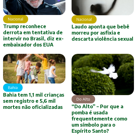
Nacional
Nacional
Trump reconhece
Laudo aponta que bebê
derrota em tentativa de
morreu por asfixia e
intervir no Brasil, diz ex-
descarta violência sexual
embaixador dos EUA
Bahia
Bahia tem 1,1 mil crianças
Do Alto
sem registro e 5,6 mil
“Do Alto” – Por que a
mortes não oficializadas
pomba é usada
frequentemente como
um símbolo para o
Espírito Santo?