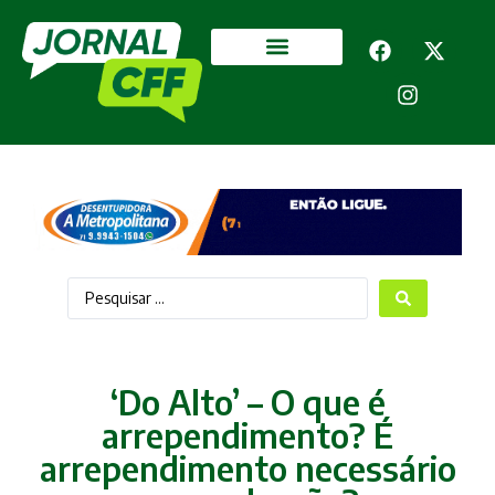
Segurança Pública
Mais categorias
‘Do Alto’ – O que é
arrependimento? É
arrependimento necessário