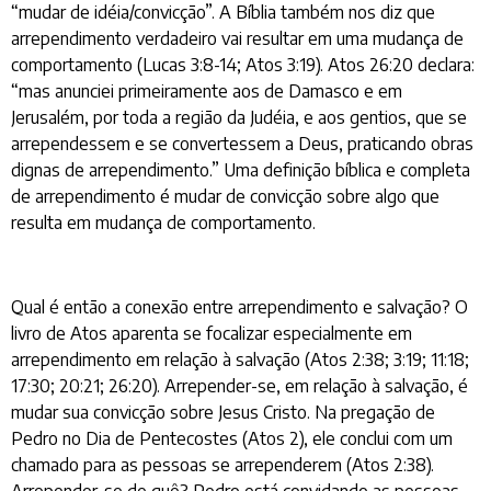
“mudar de idéia/convicção”. A Bíblia também nos diz que
arrependimento verdadeiro vai resultar em uma mudança de
comportamento (Lucas 3:8-14; Atos 3:19). Atos 26:20 declara:
“mas anunciei primeiramente aos de Damasco e em
Jerusalém, por toda a região da Judéia, e aos gentios, que se
arrependessem e se convertessem a Deus, praticando obras
dignas de arrependimento.” Uma definição bíblica e completa
de arrependimento é mudar de convicção sobre algo que
resulta em mudança de comportamento.
Qual é então a conexão entre arrependimento e salvação? O
livro de Atos aparenta se focalizar especialmente em
arrependimento em relação à salvação (Atos 2:38; 3:19; 11:18;
17:30; 20:21; 26:20). Arrepender-se, em relação à salvação, é
mudar sua convicção sobre Jesus Cristo. Na pregação de
Pedro no Dia de Pentecostes (Atos 2), ele conclui com um
chamado para as pessoas se arrependerem (Atos 2:38).
Arrepender-se de quê? Pedro está convidando as pessoas