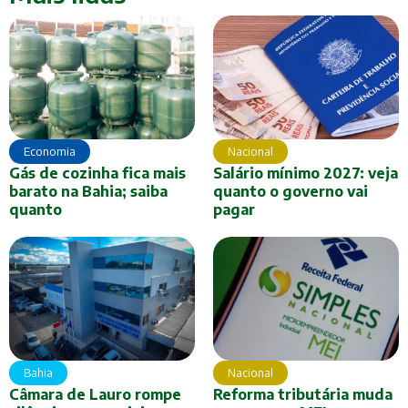
Economia
Nacional
Gás de cozinha fica mais
Salário mínimo 2027: veja
barato na Bahia; saiba
quanto o governo vai
quanto
pagar
Bahia
Nacional
Câmara de Lauro rompe
Reforma tributária muda